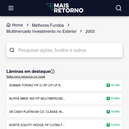
Home
Melhores Fundos
Multimercado Investimento no Exterior
2003
Lâminas em destaque
Saiba como patrocinar um fundo
SOMMA TORINO FIF CI RF CP LP R...
15,19%
ALPHA WAVE 300 FIF MULTIMERCAD...
37,69%
V8 CASH PLATINUM CIC CLASSE IN...
14,90%
NORTE EQUITY HEDGE FIF COTAS F...
17,91%