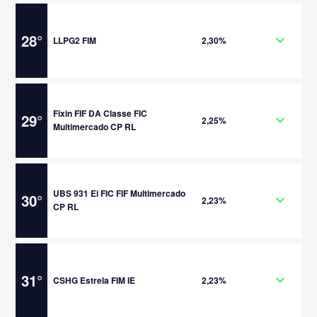
28
°
LLPG2 FIM
2,30%
Fixin FIF DA Classe FIC
29
°
2,25%
Multimercado CP RL
UBS 931 Ei FIC FIF Multimercado
30
°
2,23%
CP RL
31
°
CSHG Estrela FIM IE
2,23%