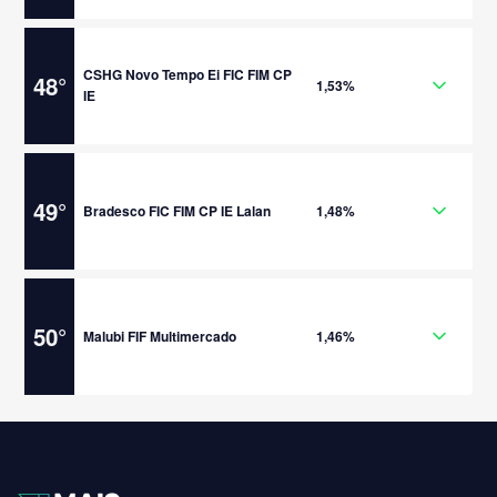
CSHG Novo Tempo Ei FIC FIM CP
48
°
1,53%
IE
49
°
Bradesco FIC FIM CP IE Lalan
1,48%
50
°
Malubi FIF Multimercado
1,46%