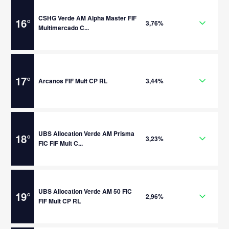
CSHG Verde AM Alpha Master FIF
16
°
3,76%
Multimercado C...
17
°
Arcanos FIF Mult CP RL
3,44%
UBS Allocation Verde AM Prisma
18
°
3,23%
FIC FIF Mult C...
UBS Allocation Verde AM 50 FIC
19
°
2,96%
FIF Mult CP RL