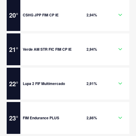
20
°
CSHG JPP FIM CP IE
2,94%
21
°
Verde AM STR FIC FIM CP IE
2,94%
22
°
Lupa 2 FIF Multimercado
2,91%
23
°
FIM Endurance PLUS
2,86%