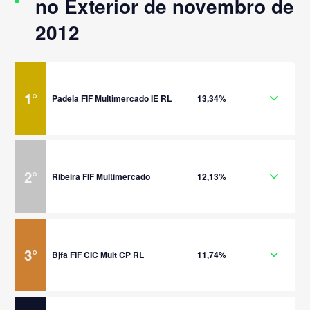
no Exterior de novembro de
2012
1
°
Padela FIF Multimercado IE RL
13,34%
2
°
Ribeira FIF Multimercado
12,13%
3
°
Bjfa FIF CIC Mult CP RL
11,74%