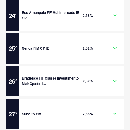
Eos Amanpulo FIF Multimercado IE
24
°
2,68%
CP
25
°
Genoa FIM CP IE
2,62%
Bradesco FIF Classe Investimento
26
°
2,62%
Mult Cpado 1...
27
°
Suez 95 FIM
2,38%