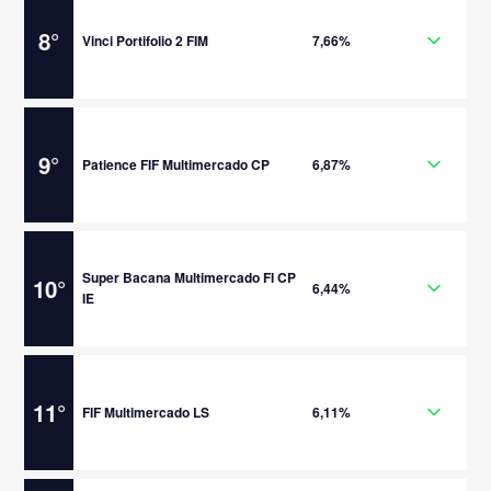
8
°
Vinci Portifolio 2 FIM
7,66%
9
°
Patience FIF Multimercado CP
6,87%
Super Bacana Multimercado FI CP
10
°
6,44%
IE
11
°
FIF Multimercado LS
6,11%