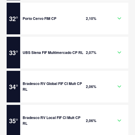
32
°
Porto Cervo FIM CP
2,10%
33
°
UBS Siena FIF Multimercado CP RL
2,07%
Bradesco RV Global FIF CI Mult CP
34
°
2,06%
RL
Bradesco RV Local FIF CI Mult CP
35
°
2,06%
RL