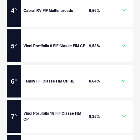
4
°
Cabral RV FIF Multimercado
9,56%
5
°
Vinci Portifólio 8 FIF Classe FIM CP
9,53%
6
°
Family FIF Classe FIM CP RL
8,64%
Vinci Portifolio 18 FIF Classe FIM
7
°
8,25%
CP