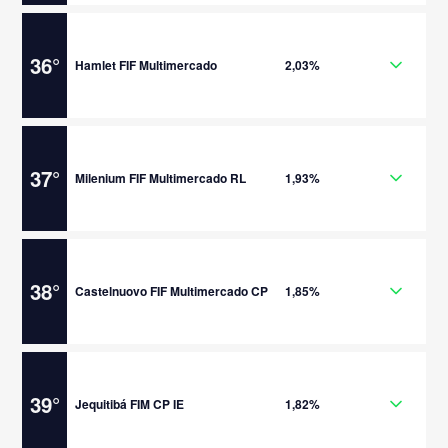
36
°
Hamlet FIF Multimercado
2,03%
37
°
Milenium FIF Multimercado RL
1,93%
38
°
Castelnuovo FIF Multimercado CP
1,85%
39
°
Jequitibá FIM CP IE
1,82%