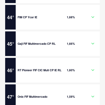
44
°
FIM CP Ycar IE
1,68%
45
°
Gaji FIF Multimercado CP RL
1,66%
46
°
RT Pioneer FIF CIC Mult CP IE RL
1,60%
47
°
Onix FIF Multimercado
1,59%