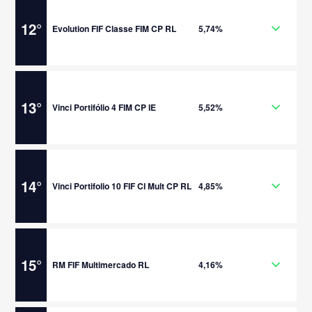
12
°
Evolution FIF Classe FIM CP RL
5,74%
13
°
Vinci Portifólio 4 FIM CP IE
5,52%
14
°
Vinci Portifolio 10 FIF CI Mult CP RL
4,85%
15
°
RM FIF Multimercado RL
4,16%