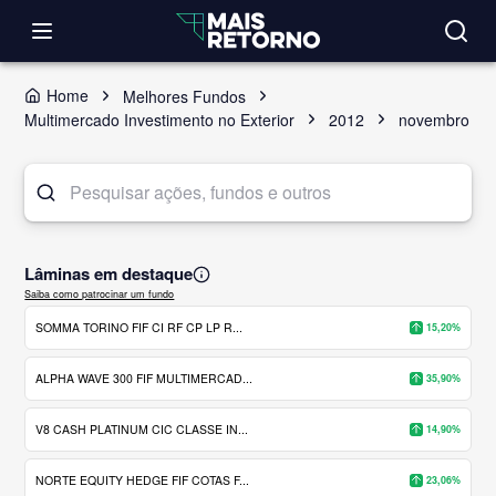
Home
Melhores Fundos
Multimercado Investimento no Exterior
2012
novembro
Lâminas em destaque
Saiba como patrocinar um fundo
SOMMA TORINO FIF CI RF CP LP R...
15,20%
ALPHA WAVE 300 FIF MULTIMERCAD...
35,90%
V8 CASH PLATINUM CIC CLASSE IN...
14,90%
NORTE EQUITY HEDGE FIF COTAS F...
23,06%