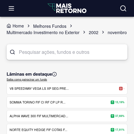
Home
Melhores Fundos
Multimercado Investimento no Exterior
2002
novembro
Lâminas em destaque
Saiba como patrocinar um fundo
V8 SPEEDWAY VEGA LS XP SEG PRE...
-
SOMMA TORINO FIF CI RF CP LP R...
15,19%
ALPHA WAVE 300 FIF MULTIMERCAD...
37,69%
NORTE EQUITY HEDGE FIF COTAS F...
17,91%