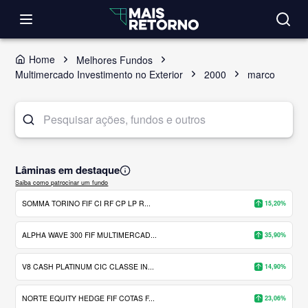
Home
Melhores Fundos
Multimercado Investimento no Exterior
2000
marco
Lâminas em destaque
Saiba como patrocinar um fundo
SOMMA TORINO FIF CI RF CP LP R...
15,20%
ALPHA WAVE 300 FIF MULTIMERCAD...
35,90%
V8 CASH PLATINUM CIC CLASSE IN...
14,90%
NORTE EQUITY HEDGE FIF COTAS F...
23,06%