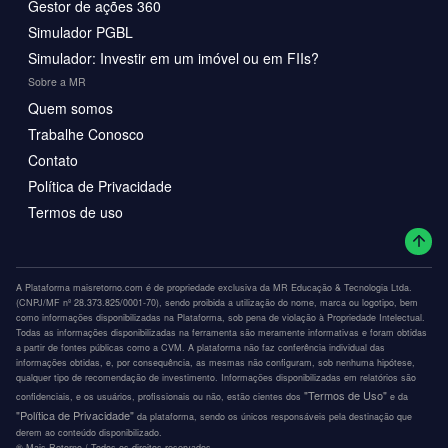
Gestor de ações 360
Simulador PGBL
Simulador: Investir em um imóvel ou em FIIs?
Sobre a MR
Quem somos
Trabalhe Conosco
Contato
Política de Privacidade
Termos de uso
A Plataforma maisretorno.com é de propriedade exclusiva da MR Educação & Tecnologia Ltda.
(CNPJ/MF nº 28.373.825/0001-70), sendo proibida a utilização do nome, marca ou logotipo, bem
como informações disponibilizadas na Plataforma, sob pena de violação à Propriedade Intelectual.
Todas as informações disponibilizadas na ferramenta são meramente informativas e foram obtidas
a partir de fontes públicas como a CVM. A plataforma não faz conferência individual das
informações obtidas, e, por consequência, as mesmas não configuram, sob nenhuma hipótese,
qualquer tipo de recomendação de investimento. Informações disponibilizadas em relatórios são
"Termos de Uso"
confidenciais, e os usuários, profissionais ou não, estão cientes dos
e da
"Política de Privacidade"
da plataforma, sendo os únicos responsáveis pela destinação que
derem ao conteúdo disponibilizado.
®️ Mais Retorno / Todos os direitos reservados