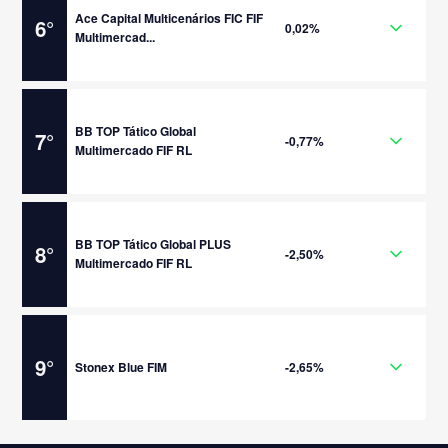
Ace Capital Multicenários FIC FIF
6
°
0,02%
Multimercad...
BB TOP Tático Global
7
°
-0,77%
Multimercado FIF RL
BB TOP Tático Global PLUS
8
°
-2,50%
Multimercado FIF RL
9
°
Stonex Blue FIM
-2,65%