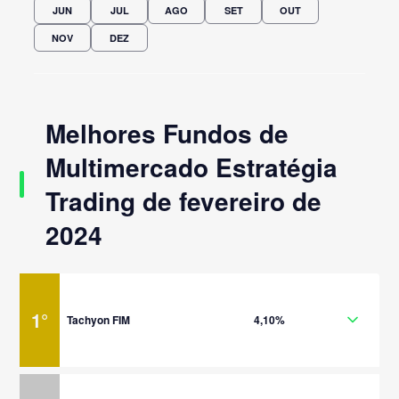
JUN
JUL
AGO
SET
OUT
NOV
DEZ
Melhores Fundos de
Multimercado Estratégia
Trading de fevereiro de
2024
1
°
Tachyon FIM
4,10%