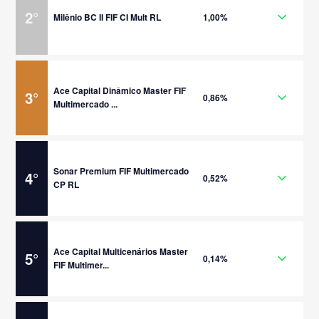
2
°
Milênio BC II FIF CI Mult RL
1,00%
Ace Capital Dinâmico Master FIF
3
°
0,86%
Multimercado ...
Sonar Premium FIF Multimercado
4
°
0,52%
CP RL
Ace Capital Multicenários Master
5
°
0,14%
FIF Multimer...