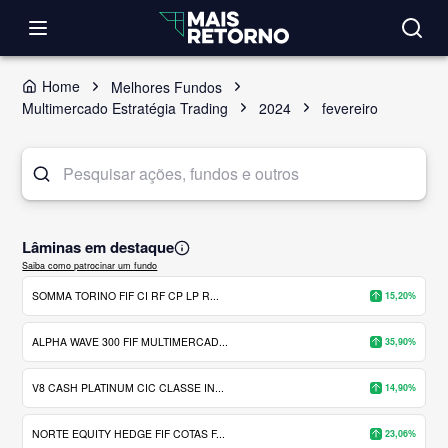
Home
Melhores Fundos
Multimercado Estratégia Trading
2024
fevereiro
Lâminas em destaque
Saiba como patrocinar um fundo
SOMMA TORINO FIF CI RF CP LP R...
15,20%
ALPHA WAVE 300 FIF MULTIMERCAD...
35,90%
V8 CASH PLATINUM CIC CLASSE IN...
14,90%
NORTE EQUITY HEDGE FIF COTAS F...
23,06%