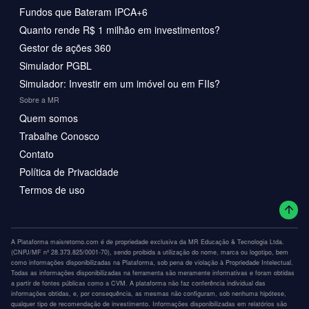
Fundos que Bateram IPCA+6
Quanto rende R$ 1 milhão em investimentos?
Gestor de ações 360
Simulador PGBL
Simulador: Investir em um imóvel ou em FIIs?
Sobre a MR
Quem somos
Trabalhe Conosco
Contato
Política de Privacidade
Termos de uso
A Plataforma maisretorno.com é de propriedade exclusiva da MR Educação & Tecnologia Ltda.
(CNPJ/MF nº 28.373.825/0001-70), sendo proibida a utilização do nome, marca ou logotipo, bem
como informações disponibilizadas na Plataforma, sob pena de violação à Propriedade Intelectual.
Todas as informações disponibilizadas na ferramenta são meramente informativas e foram obtidas
a partir de fontes públicas como a CVM. A plataforma não faz conferência individual das
informações obtidas, e, por consequência, as mesmas não configuram, sob nenhuma hipótese,
qualquer tipo de recomendação de investimento. Informações disponibilizadas em relatórios são