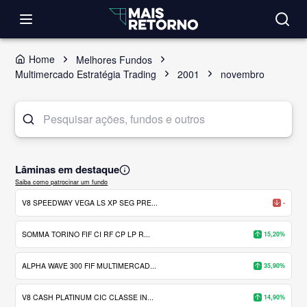
Home
Melhores Fundos
Multimercado Estratégia Trading
2001
novembro
Lâminas em destaque
Saiba como patrocinar um fundo
V8 SPEEDWAY VEGA LS XP SEG PRE...
-
SOMMA TORINO FIF CI RF CP LP R...
15,20%
ALPHA WAVE 300 FIF MULTIMERCAD...
35,90%
V8 CASH PLATINUM CIC CLASSE IN...
14,90%