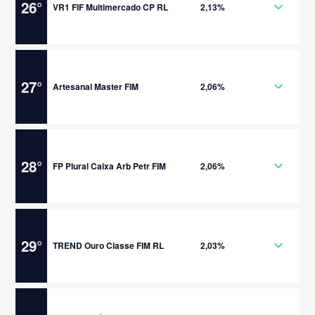
26
°
VR1 FIF Multimercado CP RL
2,13%
27
°
Artesanal Master FIM
2,06%
28
°
FP Plural Caixa Arb Petr FIM
2,06%
29
°
TREND Ouro Classe FIM RL
2,03%