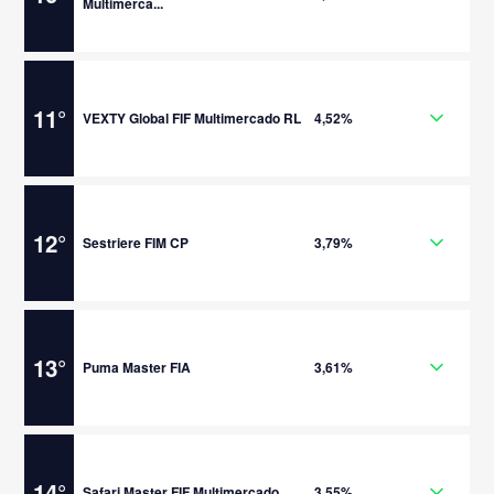
Multimerca...
11
°
VEXTY Global FIF Multimercado RL
4,52%
12
°
Sestriere FIM CP
3,79%
13
°
Puma Master FIA
3,61%
14
°
Safari Master FIF Multimercado
3,55%