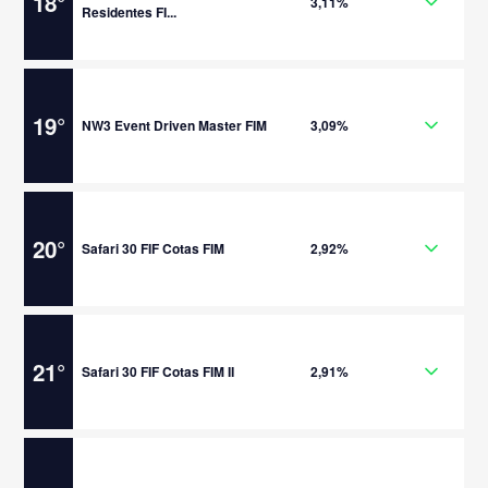
18
°
3,11%
Residentes FI...
19
°
NW3 Event Driven Master FIM
3,09%
20
°
Safari 30 FIF Cotas FIM
2,92%
21
°
Safari 30 FIF Cotas FIM II
2,91%