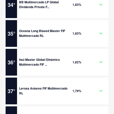
BB Multimercado LP Global
34
°
1,83%
Dividends Private F...
Oceana Long Biased Master FIF
35
°
1,83%
Multimercado RL
Itaú Master Global Dinâmico
36
°
1,82%
Multimercado FIF ...
Lerosa Antares FIF Multimercado
37
°
1,79%
RL