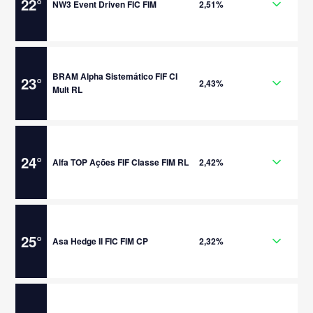
22
°
NW3 Event Driven FIC FIM
2,51%
BRAM Alpha Sistemático FIF CI
23
°
2,43%
Mult RL
24
°
Alfa TOP Ações FIF Classe FIM RL
2,42%
25
°
Asa Hedge II FIC FIM CP
2,32%