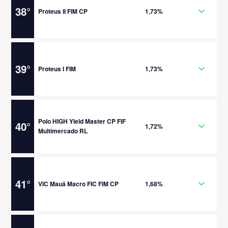
38
°
Proteus II FIM CP
1,73%
39
°
Proteus I FIM
1,73%
Polo HIGH Yield Master CP FIF
40
°
1,72%
Multimercado RL
41
°
VIC Mauá Macro FIC FIM CP
1,68%