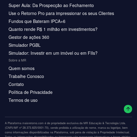
Super Aula: Da Prospecção ao Fechamento
Use o Retorno Pro para impressionar os seus Clientes
Fundos que Bateram IPCA+6
Quanto rende R$ 1 milhão em investimentos?
Gestor de ações 360
Simulador PGBL
Simulador: Investir em um imóvel ou em FIIs?
Sobre a MR
Quem somos
Trabalhe Conosco
Contato
Política de Privacidade
Termos de uso
A Plataforma maisretorno.com é de propriedade exclusiva da MR Educação & Tecnologia Ltda.
(CNPJ/MF nº 28.373.825/0001-70), sendo proibida a utilização do nome, marca ou logotipo, bem
como informações disponibilizadas na Plataforma, sob pena de violação à Propriedade Intelectual.
Todas as informações disponibilizadas na ferramenta são meramente informativas e foram obtidas