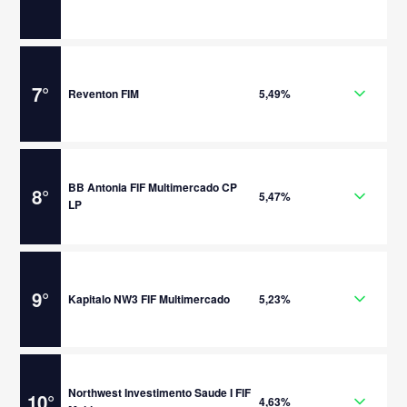
7
°
Reventon FIM
5,49%
BB Antonia FIF Multimercado CP
8
°
5,47%
LP
9
°
Kapitalo NW3 FIF Multimercado
5,23%
Northwest Investimento Saude I FIF
10
°
4,63%