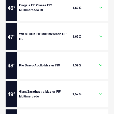
Fragata FIF Classe FIC
46
°
1,63%
Multimercado RL
WB STOCK FIF Multimercado CP
47
°
1,63%
RL
48
°
Rio Bravo Apollo Master FIM
1,59%
Giant Zarathustra Master FIF
49
°
1,57%
Multimercado