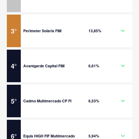
3
°
Perimeter Solaris FIM
13,85%
4
°
Avantgarde Capital FIM
6,61%
5
°
Cadmo Multimercado CP FI
6,53%
6
°
Equis HIGH FIF Multimercado
5,94%