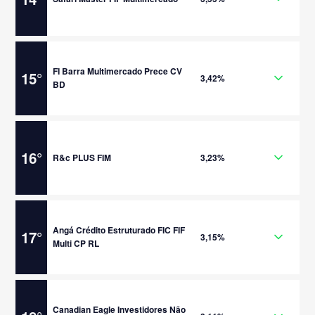
FI Barra Multimercado Prece CV
15
°
3,42%
BD
16
°
R&c PLUS FIM
3,23%
Angá Crédito Estruturado FIC FIF
17
°
3,15%
Multi CP RL
Canadian Eagle Investidores Não