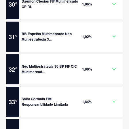
Daemon Ctésios FIF Multimercado
30
°
1,96%
CP RL
BB Espelho Multimercado Neo
31
°
1,92%
Multiestratégia 3...
Neo Multiestratégia 30 BP FIF CIC
32
°
1,90%
Multimercad...
Saint Germain FIM
33
°
1,84%
Responsanbilidade Limitada