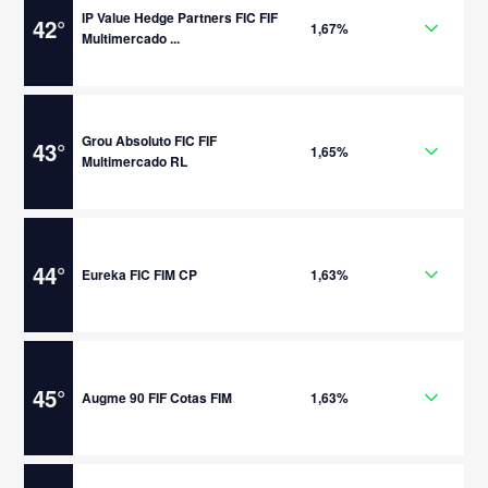
IP Value Hedge Partners FIC FIF
42
°
1,67%
Multimercado ...
Grou Absoluto FIC FIF
43
°
1,65%
Multimercado RL
44
°
Eureka FIC FIM CP
1,63%
45
°
Augme 90 FIF Cotas FIM
1,63%