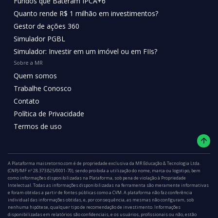
Fundos que Bateram IPCA+6
Quanto rende R$ 1 milhão em investimentos?
Gestor de ações 360
Simulador PGBL
Simulador: Investir em um imóvel ou em FIIs?
Sobre a MR
Quem somos
Trabalhe Conosco
Contato
Política de Privacidade
Termos de uso
A Plataforma maisretorno.com é de propriedade exclusiva da MR Educação & Tecnologia Ltda.
(CNPJ/MF nº 28.373.825/0001-70), sendo proibida a utilização do nome, marca ou logotipo, bem
como informações disponibilizadas na Plataforma, sob pena de violação à Propriedade
Intelectual. Todas as informações disponibilizadas na ferramenta são meramente informativas
e foram obtidas a partir de fontes públicas como a CVM. A plataforma não faz conferência
individual das informações obtidas, e, por consequência, as mesmas não configuram, sob
nenhuma hipótese, qualquer tipo de recomendação de investimento. Informações
disponibilizadas em relatórios são confidenciais, e os usuários, profissionais ou não, estão