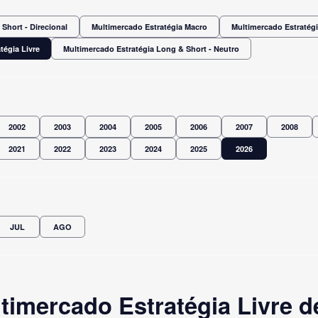
Short - Direcional
Multimercado Estratégia Macro
Multimercado Estratégi
tégia Livre
Multimercado Estratégia Long & Short - Neutro
2002
2003
2004
2005
2006
2007
2008
2021
2022
2023
2024
2025
2026
JUL
AGO
imercado Estratégia Livre d