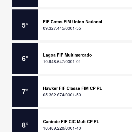
FIF Cotas FIM Union National
5
°
09.327.445/0001-55
Lagoa FIF Multimercado
6
°
10.948.647/0001-01
Hawker FIF Classe FIM CP RL
7
°
05.362.674/0001-50
Caninde FIF CIC Mult CP RL
8
°
10.489.228/0001-40