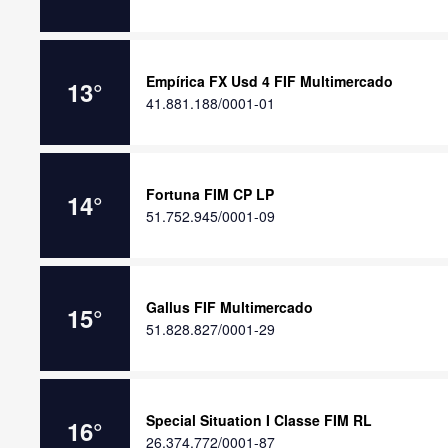
Empírica FX Usd 4 FIF Multimercado
13
°
41.881.188/0001-01
Fortuna FIM CP LP
14
°
51.752.945/0001-09
Gallus FIF Multimercado
15
°
51.828.827/0001-29
Special Situation I Classe FIM RL
16
°
26.374.772/0001-87