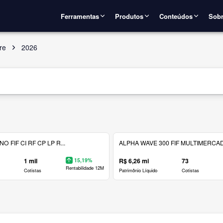
Ferramentas
Produtos
Conteúdos
Sobr
re
2026
 FIF CI RF CP LP R...
ALPHA WAVE 300 FIF MULTIMERCAD.
1 mil
15,19%
R$ 6,26 mi
73
Rentabilidade 12M
Cotistas
Patrimônio Líquido
Cotistas