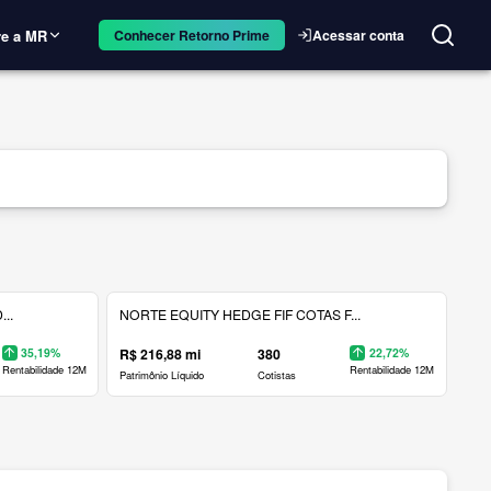
e a MR
Acessar conta
Conhecer Retorno Prime
..
NORTE EQUITY HEDGE FIF COTAS F...
35,19%
R$ 216,88 mi
380
22,72%
Rentabilidade 12M
Rentabilidade 12M
Patrimônio Líquido
Cotistas