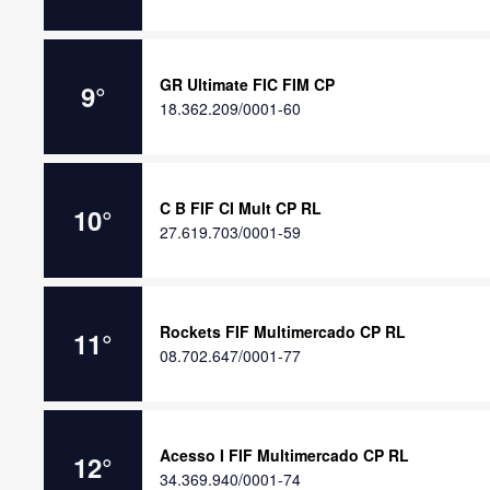
GR Ultimate FIC FIM CP
9
°
18.362.209/0001-60
C B FIF CI Mult CP RL
10
°
27.619.703/0001-59
Rockets FIF Multimercado CP RL
11
°
08.702.647/0001-77
Acesso I FIF Multimercado CP RL
12
°
34.369.940/0001-74