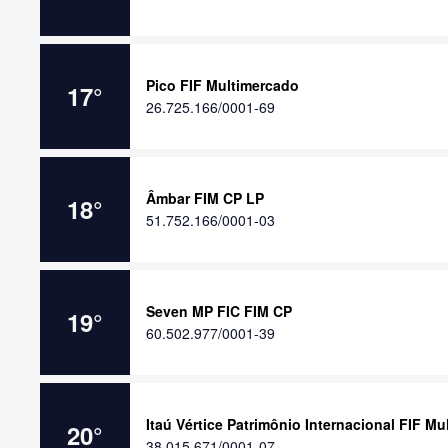
Pico FIF Multimercado
17
°
26.725.166/0001-69
Âmbar FIM CP LP
18
°
51.752.166/0001-03
Seven MP FIC FIM CP
19
°
60.502.977/0001-39
Itaú Vértice Patrimônio Internacional FIF Mu
20
°
38.015.671/0001-07