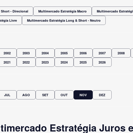
Short - Direcional
Multimercado Estratégia Macro
Multimercado Estratégi
tégia Livre
Multimercado Estratégia Long & Short - Neutro
2002
2003
2004
2005
2006
2007
2008
2021
2022
2023
2024
2025
2026
JUL
AGO
SET
OUT
NOV
DEZ
timercado Estratégia Juros