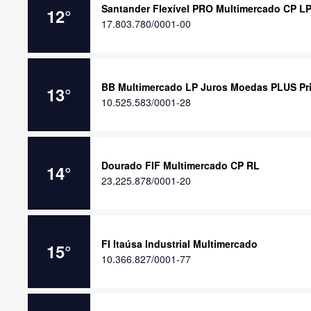
Santander Flexível PRO Multimercado CP LP
12
°
17.803.780/0001-00
BB Multimercado LP Juros Moedas PLUS Pri
13
°
10.525.583/0001-28
Dourado FIF Multimercado CP RL
14
°
23.225.878/0001-20
FI Itaúsa Industrial Multimercado
15
°
10.366.827/0001-77