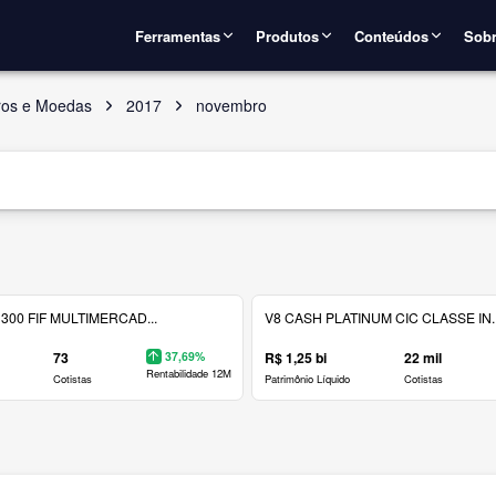
Ferramentas
Produtos
Conteúdos
Sobr
uros e Moedas
2017
novembro
300 FIF MULTIMERCAD...
V8 CASH PLATINUM CIC CLASSE IN..
73
37,69%
R$ 1,25 bi
22 mil
Rentabilidade 12M
Cotistas
Patrimônio Líquido
Cotistas