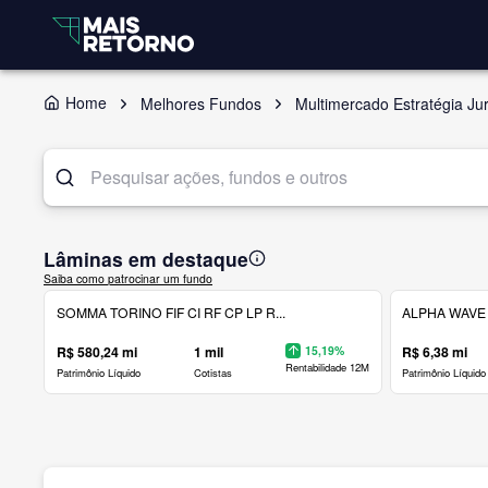
Home
Melhores Fundos
Multimercado Estratégia J
Lâminas em destaque
Saiba como patrocinar um fundo
SOMMA TORINO FIF CI RF CP LP R...
ALPHA WAVE 
R$ 580,24 mi
1 mil
15,19%
R$ 6,38 mi
Rentabilidade 12M
Patrimônio Líquido
Cotistas
Patrimônio Líquido