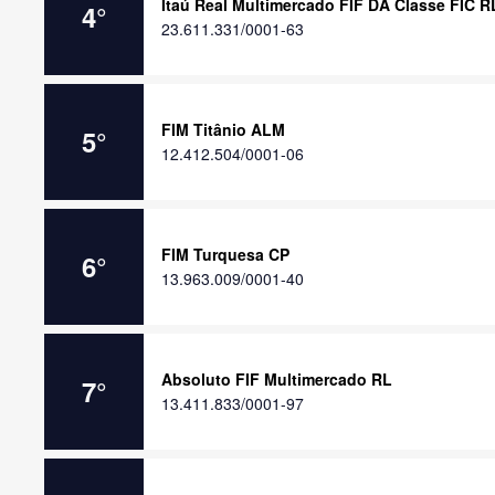
Itaú Real Multimercado FIF DA Classe FIC R
4
°
23.611.331/0001-63
FIM Titânio ALM
5
°
12.412.504/0001-06
FIM Turquesa CP
6
°
13.963.009/0001-40
Absoluto FIF Multimercado RL
7
°
13.411.833/0001-97