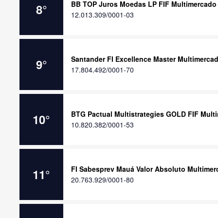
BB TOP Juros Moedas LP FIF Multimercado
8
°
12.013.309/0001-03
Santander FI Excellence Master Multimerca
9
°
17.804.492/0001-70
BTG Pactual Multistrategies GOLD FIF Mult
10
°
10.820.382/0001-53
FI Sabesprev Mauá Valor Absoluto Multime
11
°
20.763.929/0001-80