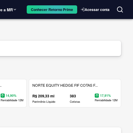
e a MR
Acessar conta
Conhecer Retorno Prime
.
NORTE EQUITY HEDGE FIF COTAS F...
14,90%
R$ 209,33 mi
383
17,91%
Rentabilidade 12M
Rentabilidade 12M
Patrimônio Líquido
Cotistas