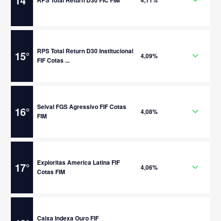
14
°
4,11%
RPS Total Return D30 Institucional
15
°
4,09%
FIF Cotas ...
Seival FGS Agressivo FIF Cotas
16
°
4,08%
FIM
Exploritas America Latina FIF
17
°
4,06%
Cotas FIM
Caixa Indexa Ouro FIF