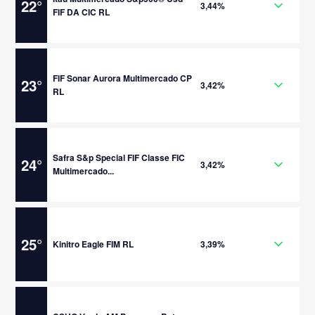
22
°
3,44%
FIF DA CIC RL
FIF Sonar Aurora Multimercado CP
23
°
3,42%
RL
Safra S&p Special FIF Classe FIC
24
°
3,42%
Multimercado...
25
°
Kinitro Eagle FIM RL
3,39%