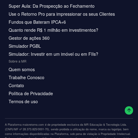
Super Aula: Da Prospecção ao Fechamento
Use o Retorno Pro para impressionar os seus Clientes
Fundos que Bateram IPCA+6
Quanto rende R$ 1 milhão em investimentos?
Gestor de ações 360
Simulador PGBL
Simulador: Investir em um imóvel ou em FIIs?
Sobre a MR
Quem somos
Trabalhe Conosco
Contato
Política de Privacidade
Termos de uso
A Plataforma maisretorno.com é de propriedade exclusiva da MR Educação & Tecnologia Ltda.
(CNPJ/MF nº 28.373.825/0001-70), sendo proibida a utilização do nome, marca ou logotipo, bem
como informações disponibilizadas na Plataforma, sob pena de violação à Propriedade Intelectual.