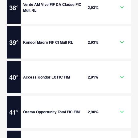
Verde AM Vive FIF DA Classe FIC
38
°
2,93%
Mult RL
39
°
Kondor Macro FIF CI Mult RL
2,93%
40
°
Access Kondor LX FIC FIM
2,91%
41
°
Órama Opportunity Total FIC FIM
2,90%