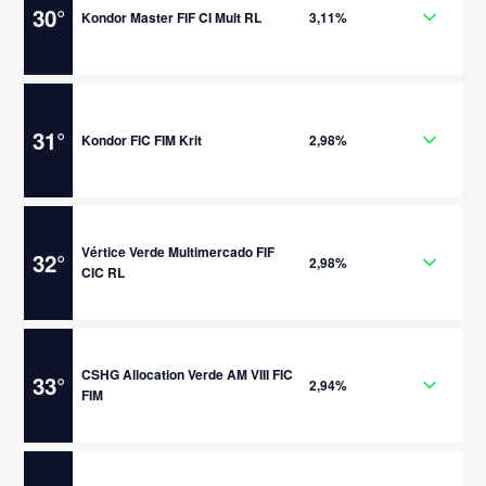
30
°
Kondor Master FIF CI Mult RL
3,11%
31
°
Kondor FIC FIM Krit
2,98%
Vértice Verde Multimercado FIF
32
°
2,98%
CIC RL
CSHG Allocation Verde AM VIII FIC
33
°
2,94%
FIM