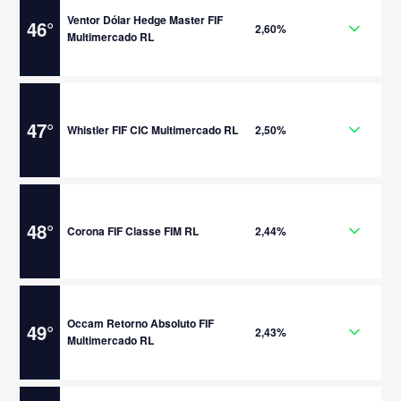
Ventor Dólar Hedge Master FIF
46
°
2,60%
Multimercado RL
47
°
Whistler FIF CIC Multimercado RL
2,50%
48
°
Corona FIF Classe FIM RL
2,44%
Occam Retorno Absoluto FIF
49
°
2,43%
Multimercado RL