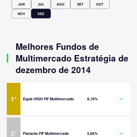
JUN
JUL
AGO
SET
OUT
NOV
DEZ
Melhores Fundos de
Multimercado Estratégia de
dezembro de 2014
1
°
Equis HIGH FIF Multimercado
8,18%
2
°
Flanante FIF Multimercado
5,66%