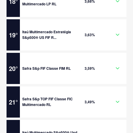
18
°
3,68%
Multimercado LP RL
Itaú Multimercado Estratégia
19
°
3,63%
S&p500® US FIF R...
20
°
Safra S&p FIF Classe FIM RL
3,59%
Safra S&p TOP FIF Classe FIC
21
°
3,49%
Multimercado RL
Itaú Multimercado S&p500® Usd