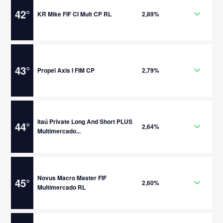
42
°
KR Mike FIF CI Mult CP RL
2,89%
43
°
Propel Axis I FIM CP
2,79%
Itaú Private Long And Short PLUS
44
°
2,64%
Multimercado...
Novus Macro Master FIF
45
°
2,60%
Multimercado RL