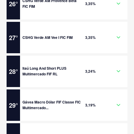
CSHG Verde AM Provence Beta
26
°
3,35%
FIC FIM
27
°
CSHG Verde AM Vee I FIC FIM
3,35%
Itaú Long And Short PLUS
28
°
3,24%
Multimercado FIF RL
Gávea Macro Dólar FIF Classe FIC
29
°
3,19%
Multimercado...