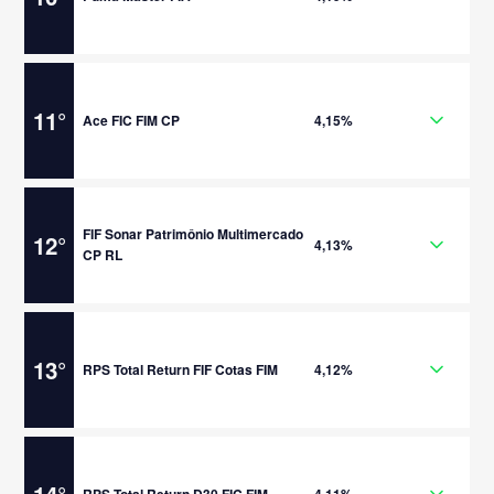
11
°
Ace FIC FIM CP
4,15%
FIF Sonar Patrimônio Multimercado
12
°
4,13%
CP RL
13
°
RPS Total Return FIF Cotas FIM
4,12%
RPS Total Return D30 FIC FIM