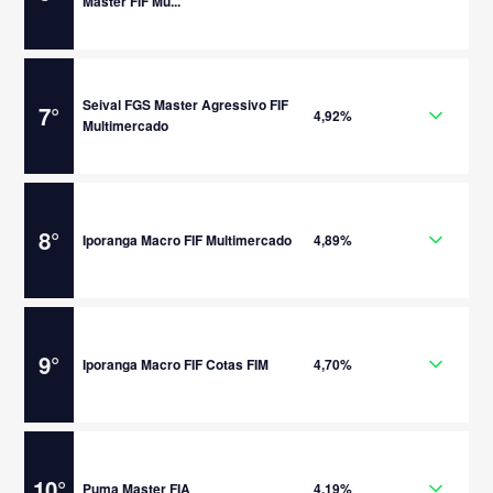
Master FIF Mu...
Seival FGS Master Agressivo FIF
7
°
4,92%
Multimercado
8
°
Iporanga Macro FIF Multimercado
4,89%
9
°
Iporanga Macro FIF Cotas FIM
4,70%
10
°
Puma Master FIA
4,19%