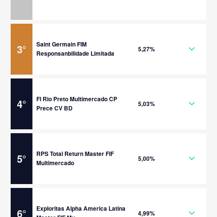
Saint Germain FIM
3
°
5,27%
Responsanbilidade Limitada
FI Rio Preto Multimercado CP
4
°
5,03%
Prece CV BD
RPS Total Return Master FIF
5
°
5,00%
Multimercado
Exploritas Alpha America Latina
6
°
4,99%