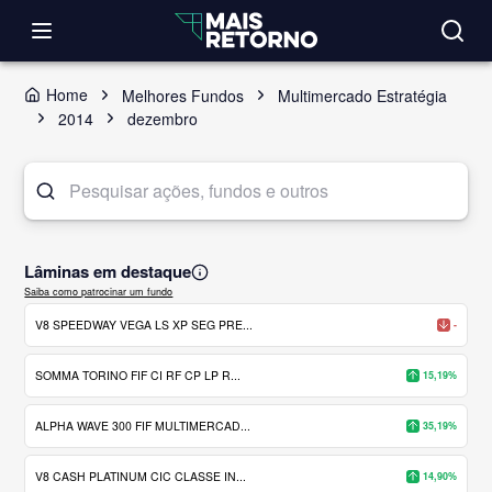
Home
Melhores Fundos
Multimercado Estratégia
2014
dezembro
Lâminas em destaque
Saiba como patrocinar um fundo
V8 SPEEDWAY VEGA LS XP SEG PRE...
-
SOMMA TORINO FIF CI RF CP LP R...
15,19%
ALPHA WAVE 300 FIF MULTIMERCAD...
35,19%
V8 CASH PLATINUM CIC CLASSE IN...
14,90%