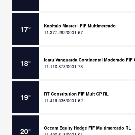
Kapitalo Master I FIF Multimercado
17
°
11.377.282/0001-67
Icatu Vanguarda Continental Moderado FIF 
18
°
11.110.873/0001-73
RT Constitution FIF Mult CP RL
19
°
11.419.536/0001-62
Occam Equity Hedge FIF Multimercado RL
20
°
11.490.618/0001-01