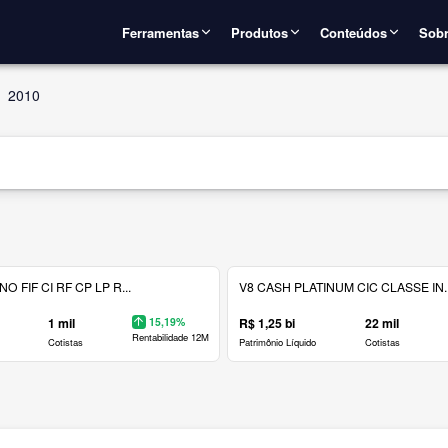
Ferramentas
Produtos
Conteúdos
Sobr
2010
 FIF CI RF CP LP R...
V8 CASH PLATINUM CIC CLASSE IN..
1 mil
15,19%
R$ 1,25 bi
22 mil
Rentabilidade 12M
Cotistas
Patrimônio Líquido
Cotistas