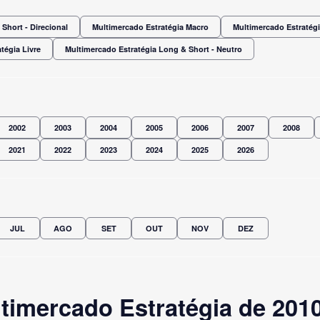
Short - Direcional
Multimercado Estratégia Macro
Multimercado Estratégi
tégia Livre
Multimercado Estratégia Long & Short - Neutro
2002
2003
2004
2005
2006
2007
2008
2021
2022
2023
2024
2025
2026
JUL
AGO
SET
OUT
NOV
DEZ
timercado Estratégia de 201