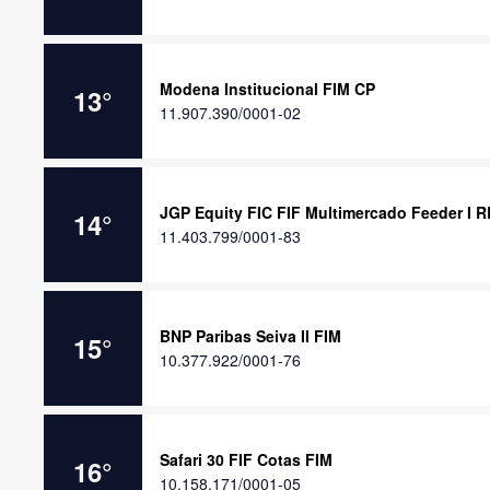
Modena Institucional FIM CP
13
°
11.907.390/0001-02
JGP Equity FIC FIF Multimercado Feeder I R
14
°
11.403.799/0001-83
BNP Paribas Seiva II FIM
15
°
10.377.922/0001-76
Safari 30 FIF Cotas FIM
16
°
10.158.171/0001-05