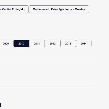
a Capital Protegido
Multimercado Estratégia Juros e Moedas
2009
2010
2011
2012
2013
2014
0