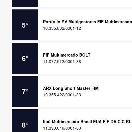
Portfolio RV Multigestores FIF Multimercad
5
°
10.335.832/0001-12
FIF Multimercado BOLT
6
°
11.077.912/0001-88
ARX Long Short Master FIM
7
°
10.355.422/0001-33
Itaú Multimercado Brasil EUA FIF DA CIC RL
8
°
11.390.046/0001-80