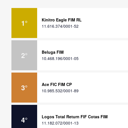
Kinitro Eagle FIM RL
1
°
11.616.374/0001-52
Beluga FIM
2
°
10.468.196/0001-05
Ace FIC FIM CP
3
°
10.985.532/0001-89
Logos Total Return FIF Cotas FIM
4
°
11.182.072/0001-13