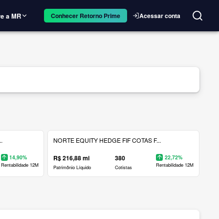
e a MR
Acessar conta
Conhecer Retorno Prime
.
NORTE EQUITY HEDGE FIF COTAS F...
14,90%
R$ 216,88 mi
380
22,72%
Rentabilidade 12M
Rentabilidade 12M
Patrimônio Líquido
Cotistas