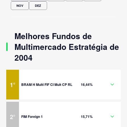
NOV
DEZ
Melhores Fundos de
Multimercado Estratégia de
2004
1
°
BRAM H Multi FIF CI Mult CP RL
16,44%
2
°
FIM Foreign 1
15,71%