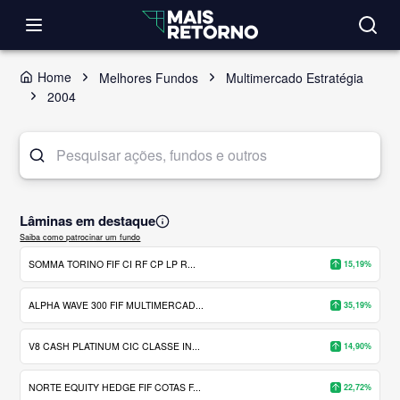
Home
Melhores Fundos
Multimercado Estratégia
2004
Lâminas em destaque
Saiba como patrocinar um fundo
SOMMA TORINO FIF CI RF CP LP R...
15,19%
ALPHA WAVE 300 FIF MULTIMERCAD...
35,19%
V8 CASH PLATINUM CIC CLASSE IN...
14,90%
NORTE EQUITY HEDGE FIF COTAS F...
22,72%