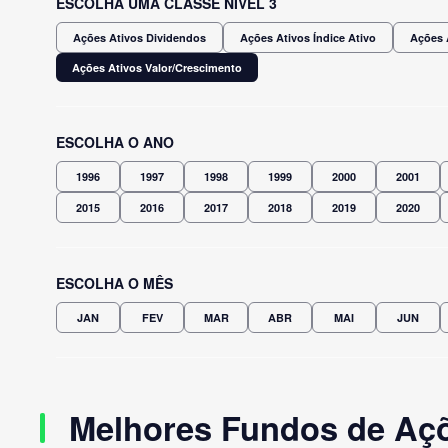
ESCOLHA UMA CLASSE NÍVEL 3
Ações Ativos Dividendos
Ações Ativos Índice Ativo
Ações 
Ações Ativos Valor/Crescimento
ESCOLHA O ANO
1996
1997
1998
1999
2000
2001
2015
2016
2017
2018
2019
2020
ESCOLHA O MÊS
JAN
FEV
MAR
ABR
MAI
JUN
Melhores Fundos de Açõ