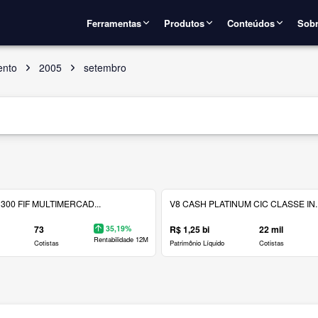
Ferramentas
Produtos
Conteúdos
Sobr
ento
2005
setembro
300 FIF MULTIMERCAD...
V8 CASH PLATINUM CIC CLASSE IN..
73
35,19%
R$ 1,25 bi
22 mil
Rentabilidade 12M
Cotistas
Patrimônio Líquido
Cotistas