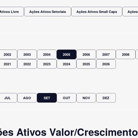
Ativos Livre
Ações Ativos Setoriais
Ações Ativos Small Caps
Ações
2002
2003
2004
2005
2006
2007
2008
2021
2022
2023
2024
2025
2026
JUL
AGO
SET
OUT
NOV
DEZ
es Ativos Valor/Crescimento