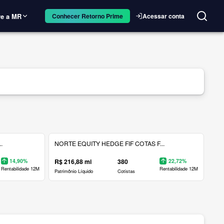
e a MR
Acessar conta
Conhecer Retorno Prime
.
NORTE EQUITY HEDGE FIF COTAS F...
14,90%
R$ 216,88 mi
380
22,72%
Rentabilidade 12M
Rentabilidade 12M
Patrimônio Líquido
Cotistas