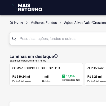
Home
Melhores Fundos
Ações Ativos Valor/Crescim
Lâminas em destaque
Saiba como patrocinar um fundo
SOMMA TORINO FIF CI RF CP LP R...
ALPHA WAVE 
R$ 580,24 mi
1 mil
15,19%
R$ 6,26 mi
Rentabilidade 12M
Patrimônio Líquido
Cotistas
Patrimônio Líquido