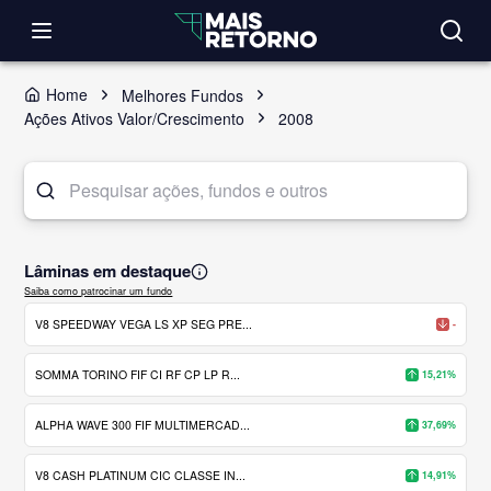
Home
Melhores Fundos
Ações Ativos Valor/Crescimento
2008
Lâminas em destaque
Saiba como patrocinar um fundo
V8 SPEEDWAY VEGA LS XP SEG PRE...
-
SOMMA TORINO FIF CI RF CP LP R...
15,21%
ALPHA WAVE 300 FIF MULTIMERCAD...
37,69%
V8 CASH PLATINUM CIC CLASSE IN...
14,91%