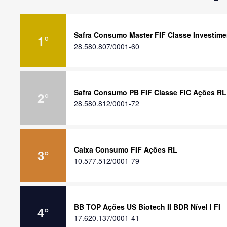
Safra Consumo Master FIF Classe Investim
1
°
28.580.807/0001-60
Safra Consumo PB FIF Classe FIC Ações RL
2
°
28.580.812/0001-72
Caixa Consumo FIF Ações RL
3
°
10.577.512/0001-79
BB TOP Ações US Biotech II BDR Nível I FI
4
°
17.620.137/0001-41