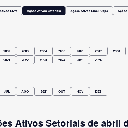
Ativos Livre
Ações Ativos Setoriais
Ações Ativos Small Caps
Ações 
2002
2003
2004
2005
2006
2007
2008
2021
2022
2023
2024
2025
2026
JUL
AGO
SET
OUT
NOV
DEZ
s Ativos Setoriais de abril 