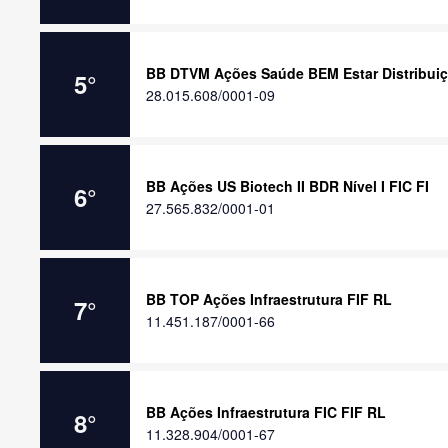
BB DTVM Ações Saúde BEM Estar Distribuiç
5
°
28.015.608/0001-09
BB Ações US Biotech II BDR Nível I FIC FI
6
°
27.565.832/0001-01
BB TOP Ações Infraestrutura FIF RL
7
°
11.451.187/0001-66
BB Ações Infraestrutura FIC FIF RL
8
°
11.328.904/0001-67