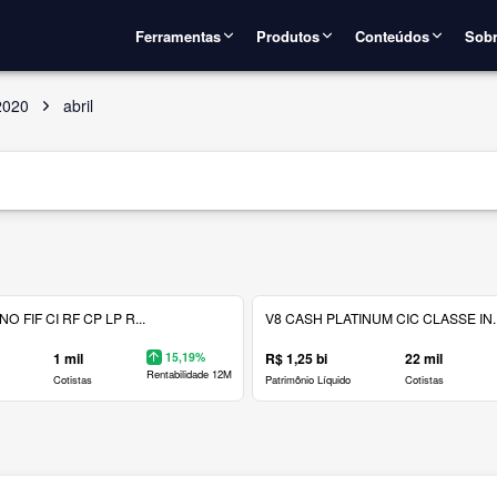
Ferramentas
Produtos
Conteúdos
Sobr
2020
abril
 FIF CI RF CP LP R...
V8 CASH PLATINUM CIC CLASSE IN..
1 mil
15,19%
R$ 1,25 bi
22 mil
Rentabilidade 12M
Cotistas
Patrimônio Líquido
Cotistas