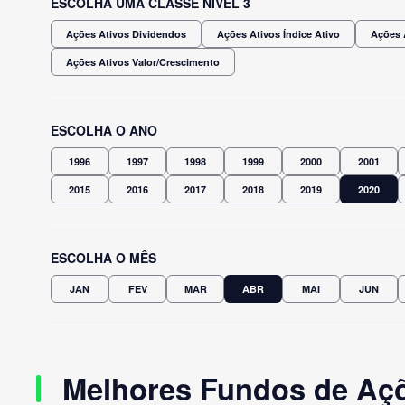
ESCOLHA UMA CLASSE NÍVEL 3
Ações Ativos Dividendos
Ações Ativos Índice Ativo
Ações 
Ações Ativos Valor/Crescimento
ESCOLHA O ANO
1996
1997
1998
1999
2000
2001
2015
2016
2017
2018
2019
2020
ESCOLHA O MÊS
JAN
FEV
MAR
ABR
MAI
JUN
Melhores Fundos de Açõe