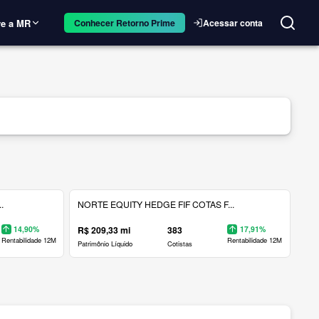
e a MR
Acessar conta
Conhecer Retorno Prime
.
NORTE EQUITY HEDGE FIF COTAS F...
14,90%
R$ 209,33 mi
383
17,91%
Rentabilidade 12M
Rentabilidade 12M
Patrimônio Líquido
Cotistas