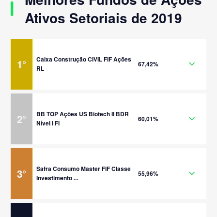
Ativos Setoriais de 2019
Caixa Construção CIVIL FIF Ações
1
°
67,42%
RL
BB TOP Ações US Biotech II BDR
2
°
60,01%
Nível I FI
Safra Consumo Master FIF Classe
3
°
55,96%
Investimento ...