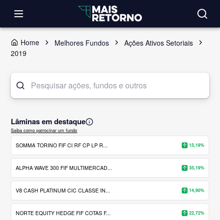
Home
Melhores Fundos
Ações Ativos Setoriais
2019
Lâminas em destaque
Saiba como patrocinar um fundo
SOMMA TORINO FIF CI RF CP LP R...
15,19%
ALPHA WAVE 300 FIF MULTIMERCAD...
35,19%
V8 CASH PLATINUM CIC CLASSE IN...
14,90%
NORTE EQUITY HEDGE FIF COTAS F...
22,72%