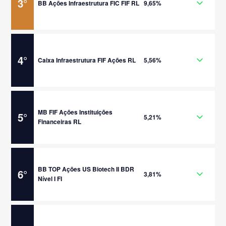
3
°
BB Ações Infraestrutura FIC FIF RL
9,65%
4
°
Caixa Infraestrutura FIF Ações RL
5,56%
MB FIF Ações Instituições
5
°
5,21%
Financeiras RL
BB TOP Ações US Biotech II BDR
6
°
3,81%
Nível I FI