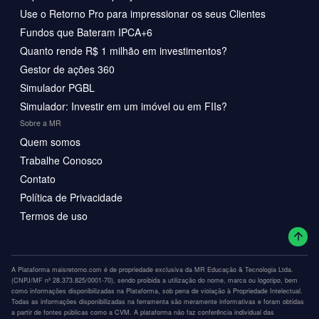
Use o Retorno Pro para impressionar os seus Clientes
Fundos que Bateram IPCA+6
Quanto rende R$ 1 milhão em investimentos?
Gestor de ações 360
Simulador PGBL
Simulador: Investir em um imóvel ou em FIIs?
Sobre a MR
Quem somos
Trabalhe Conosco
Contato
Política de Privacidade
Termos de uso
A Plataforma maisretorno.com é de propriedade exclusiva da MR Educação & Tecnologia Ltda.
(CNPJ/MF nº 28.373.825/0001-70), sendo proibida a utilização do nome, marca ou logotipo, bem
como informações disponibilizadas na Plataforma, sob pena de violação à Propriedade Intelectual.
Todas as informações disponibilizadas na ferramenta são meramente informativas e foram obtidas
a partir de fontes públicas como a CVM. A plataforma não faz conferência individual das