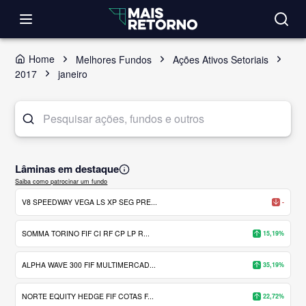
Home
Melhores Fundos
Ações Ativos Setoriais
2017
janeiro
Lâminas em destaque
Saiba como patrocinar um fundo
V8 SPEEDWAY VEGA LS XP SEG PRE...
-
SOMMA TORINO FIF CI RF CP LP R...
15,19%
ALPHA WAVE 300 FIF MULTIMERCAD...
35,19%
NORTE EQUITY HEDGE FIF COTAS F...
22,72%