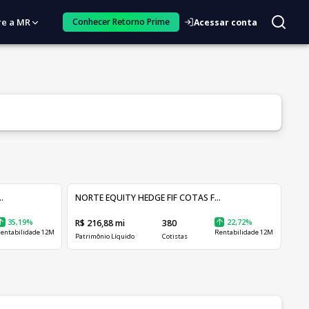
re a MR
Conhecer Retorno Prime
Acessar conta
.
NORTE EQUITY HEDGE FIF COTAS F...
35,19%
R$ 216,88 mi
380
22,72%
entabilidade 12M
Rentabilidade 12M
Patrimônio Líquido
Cotistas