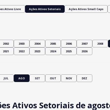
es Ativos Livre
Ações Ativos Setoriais
Ações Ativos Small Caps
2002
2003
2004
2005
2006
2007
2008
2021
2022
2023
2024
2025
2026
JUL
AGO
SET
OUT
NOV
DEZ
es Ativos Setoriais de agost