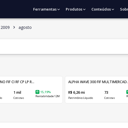
Ferramentas
Produtos
Conteúdos
Sob
2009
agosto
FIF CI RF CP LP R...
ALPHA WAVE 300 FIF MULTIMERCAD..
1 mil
15,19%
R$ 6,26 mi
73
Rentabilidade 12M
R
do
Cotistas
Patrimônio Líquido
Cotistas