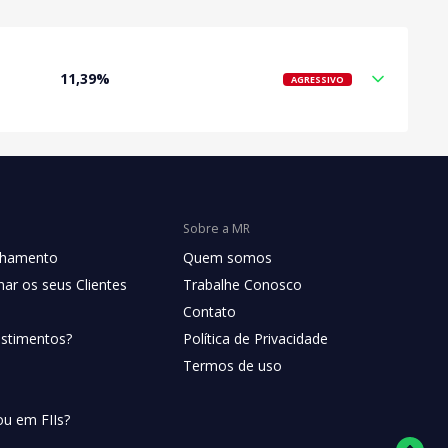
11,39%
AGRESSIVO
Sobre a MR
chamento
Quem somos
ar os seus Clientes
Trabalhe Conosco
Contato
estimentos?
Política de Privacidade
Termos de uso
ou em FIIs?