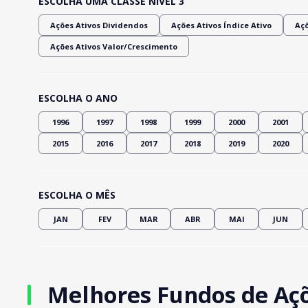
ESCOLHA UMA CLASSE NÍVEL 3
Ações Ativos Dividendos
Ações Ativos Índice Ativo
Açõ
Ações Ativos Valor/Crescimento
ESCOLHA O ANO
1996
1997
1998
1999
2000
2001
2015
2016
2017
2018
2019
2020
ESCOLHA O MÊS
JAN
FEV
MAR
ABR
MAI
JUN
Melhores Fundos de Açõ