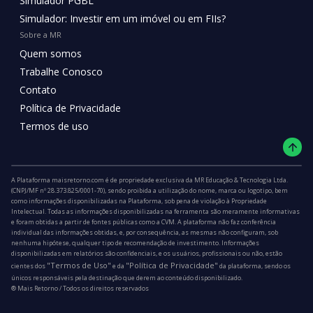
Simulador PGBL
Simulador: Investir em um imóvel ou em FIIs?
Sobre a MR
Quem somos
Trabalhe Conosco
Contato
Política de Privacidade
Termos de uso
A Plataforma maisretorno.com é de propriedade exclusiva da MR Educação & Tecnologia Ltda.
(CNPJ/MF nº 28.373.825/0001-70), sendo proibida a utilização do nome, marca ou logotipo, bem
como informações disponibilizadas na Plataforma, sob pena de violação à Propriedade
Intelectual. Todas as informações disponibilizadas na ferramenta são meramente informativas
e foram obtidas a partir de fontes públicas como a CVM. A plataforma não faz conferência
individual das informações obtidas, e, por consequência, as mesmas não configuram, sob
nenhuma hipótese, qualquer tipo de recomendação de investimento. Informações
disponibilizadas em relatórios são confidenciais, e os usuários, profissionais ou não, estão
"Termos de Uso"
"Política de Privacidade"
cientes dos
e da
da plataforma, sendo os
únicos responsáveis pela destinação que derem ao conteúdo disponibilizado.
®️ Mais Retorno / Todos os direitos reservados