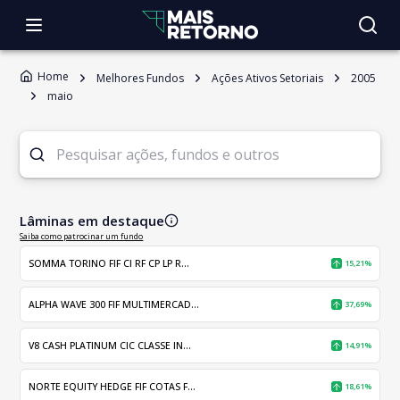
Home
Melhores Fundos
Ações Ativos Setoriais
2005
maio
Lâminas em destaque
Saiba como patrocinar um fundo
SOMMA TORINO FIF CI RF CP LP R...
15,21%
ALPHA WAVE 300 FIF MULTIMERCAD...
37,69%
V8 CASH PLATINUM CIC CLASSE IN...
14,91%
NORTE EQUITY HEDGE FIF COTAS F...
18,61%