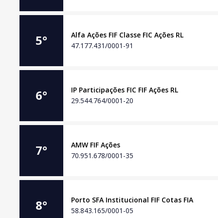
Alfa Ações FIF Classe FIC Ações RL
5
°
47.177.431/0001-91
IP Participações FIC FIF Ações RL
6
°
29.544.764/0001-20
AMW FIF Ações
7
°
70.951.678/0001-35
Porto SFA Institucional FIF Cotas FIA
8
°
58.843.165/0001-05