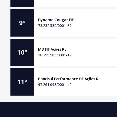
Dynamo Cougar FIF
9
°
73.232.530/0001-39
MB FIF Ações RL
10
°
18.799.585/0001-17
Banrisul Performance FIF Ações RL
11
°
97.261.093/0001-40