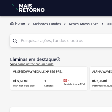
Home
Melhores Fundos
Ações Ativos Livre
20
Lâminas em destaque
Saiba como patrocinar um fundo
V8 SPEEDWAY VEGA LS XP SEG PRE...
ALPHA WAVE 3
R$ 5,83 mi
1
-
R$ 6,38 mi
Rentabilidade 12M
Patrimônio Líquido
Cotistas
Patrimônio Líqui