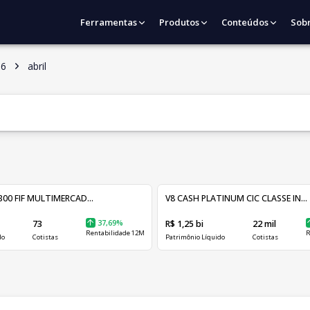
Ferramentas
Produtos
Conteúdos
Sob
06
abril
00 FIF MULTIMERCAD...
V8 CASH PLATINUM CIC CLASSE IN...
73
37,69%
R$ 1,25 bi
22 mil
Rentabilidade 12M
R
do
Cotistas
Patrimônio Líquido
Cotistas