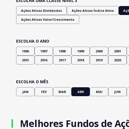
ESCOLHA UMA CLASSE NÍVEL 3
Ações Ativos Dividendos
Ações Ativos Índice Ativo
Açõ
Ações Ativos Valor/Crescimento
ESCOLHA O ANO
1996
1997
1998
1999
2000
2001
2015
2016
2017
2018
2019
2020
ESCOLHA O MÊS
JAN
FEV
MAR
ABR
MAI
JUN
Melhores Fundos de Açõe