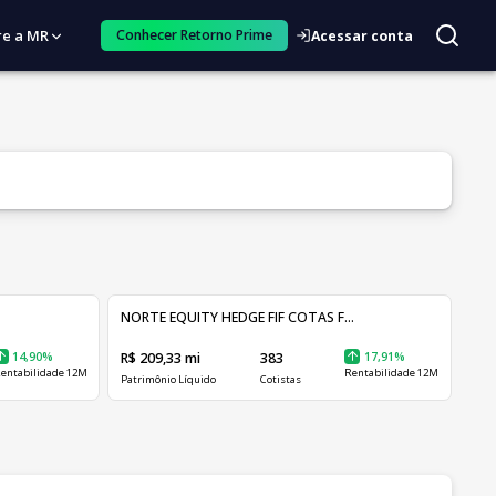
re a MR
Conhecer Retorno Prime
Acessar conta
NORTE EQUITY HEDGE FIF COTAS F...
14,90%
R$ 209,33 mi
383
17,91%
entabilidade 12M
Rentabilidade 12M
Patrimônio Líquido
Cotistas