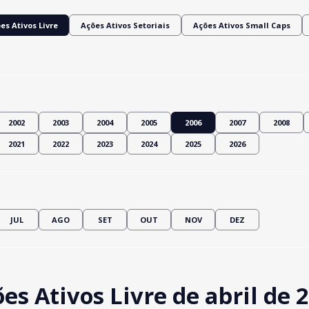
es Ativos Livre
Ações Ativos Setoriais
Ações Ativos Small Caps
2002
2003
2004
2005
2006
2007
2008
2021
2022
2023
2024
2025
2026
JUL
AGO
SET
OUT
NOV
DEZ
s Ativos Livre de abril de 