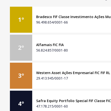
Bradesco FIF Classe Investimento Ações Mul
1
°
96.498.654/0001-66
Alfamais FIC FIA
2
°
56.824.857/0001-80
Western Asset Ações Empresarial FIC FIF RL
3
°
29.413.945/0001-17
Safra Equity Portfolio Special FIF Classe FI
4
°
47.178.215/0001-60