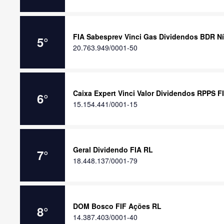
FIA Sabesprev Vinci Gas Dividendos BDR Nív
5
°
20.763.949/0001-50
Caixa Expert Vinci Valor Dividendos RPPS F
6
°
15.154.441/0001-15
Geral Dividendo FIA RL
7
°
18.448.137/0001-79
DOM Bosco FIF Ações RL
8
°
14.387.403/0001-40