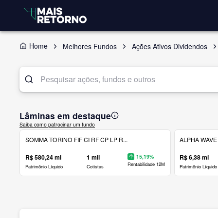
Home
Melhores Fundos
Ações Ativos Dividendos
Lâminas em destaque
Saiba como patrocinar um fundo
SOMMA TORINO FIF CI RF CP LP R...
ALPHA WAVE 
R$ 580,24 mi
1 mil
15,19%
R$ 6,38 mi
Rentabilidade 12M
Patrimônio Líquido
Cotistas
Patrimônio Líquido