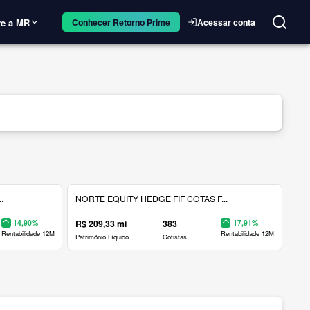
e a MR
Acessar conta
Conhecer Retorno Prime
.
NORTE EQUITY HEDGE FIF COTAS F...
14,90%
R$ 209,33 mi
383
17,91%
Rentabilidade 12M
Rentabilidade 12M
Patrimônio Líquido
Cotistas