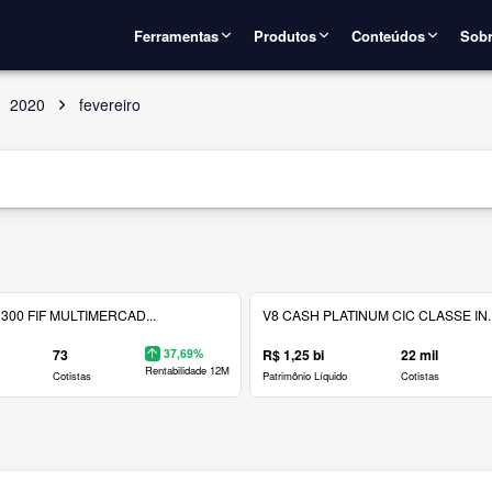
Ferramentas
Produtos
Conteúdos
Sobr
2020
fevereiro
300 FIF MULTIMERCAD...
V8 CASH PLATINUM CIC CLASSE IN..
73
37,69%
R$ 1,25 bi
22 mil
Rentabilidade 12M
Cotistas
Patrimônio Líquido
Cotistas