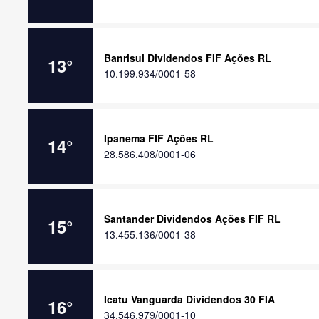
Banrisul Dividendos FIF Ações RL
13
°
10.199.934/0001-58
Ipanema FIF Ações RL
14
°
28.586.408/0001-06
Santander Dividendos Ações FIF RL
15
°
13.455.136/0001-38
Icatu Vanguarda Dividendos 30 FIA
16
°
34.546.979/0001-10