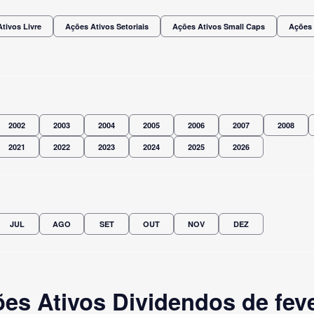
tivos Livre
Ações Ativos Setoriais
Ações Ativos Small Caps
Ações 
2002
2003
2004
2005
2006
2007
2008
2021
2022
2023
2024
2025
2026
JUL
AGO
SET
OUT
NOV
DEZ
s Ativos Dividendos de feve