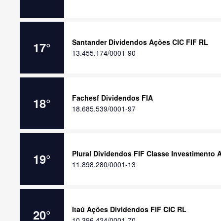
Santander Dividendos Ações CIC FIF RL
17
°
13.455.174/0001-90
Fachesf Dividendos FIA
18
°
18.685.539/0001-97
Plural Dividendos FIF Classe Investimento
19
°
11.898.280/0001-13
Itaú Ações Dividendos FIF CIC RL
20
°
10.396.424/0001-70