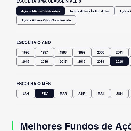
ESCOLHA UMA CLASSE NÍVEL 3
Ações Ativos Dividendos
Ações Ativos Índice Ativo
Ações A
Ações Ativos Valor/Crescimento
ESCOLHA O ANO
1996
1997
1998
1999
2000
2001
2015
2016
2017
2018
2019
2020
ESCOLHA O MÊS
JAN
FEV
MAR
ABR
MAI
JUN
Melhores Fundos de Açõe