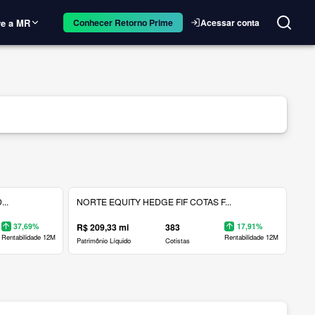
e a MR
Acessar conta
Conhecer Retorno Prime
..
NORTE EQUITY HEDGE FIF COTAS F...
37,69%
R$ 209,33 mi
383
17,91%
Rentabilidade 12M
Rentabilidade 12M
Patrimônio Líquido
Cotistas