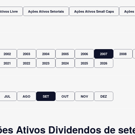
tivos Livre
Ações Ativos Setoriais
Ações Ativos Small Caps
Ações 
2002
2003
2004
2005
2006
2007
2008
2021
2022
2023
2024
2025
2026
JUL
AGO
SET
OUT
NOV
DEZ
es Ativos Dividendos de set