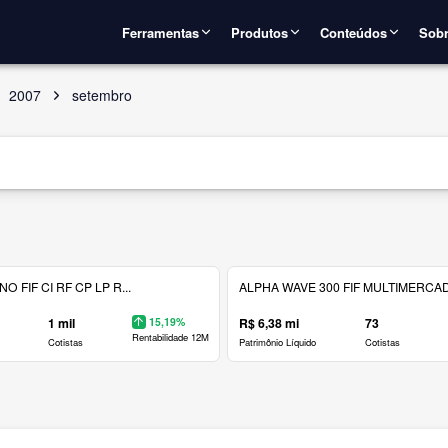
Ferramentas
Produtos
Conteúdos
Sobr
2007
setembro
 FIF CI RF CP LP R...
ALPHA WAVE 300 FIF MULTIMERCAD.
1 mil
15,19%
R$ 6,38 mi
73
Rentabilidade 12M
Cotistas
Patrimônio Líquido
Cotistas