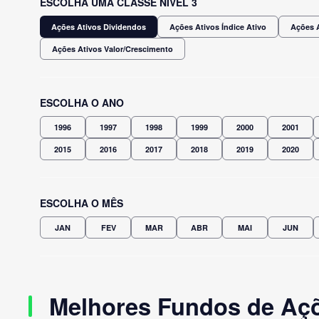
ESCOLHA UMA CLASSE NÍVEL 3
Ações Ativos Dividendos
Ações Ativos Índice Ativo
Ações A
Ações Ativos Valor/Crescimento
ESCOLHA O ANO
1996
1997
1998
1999
2000
2001
2015
2016
2017
2018
2019
2020
ESCOLHA O MÊS
JAN
FEV
MAR
ABR
MAI
JUN
Melhores Fundos de Açõ