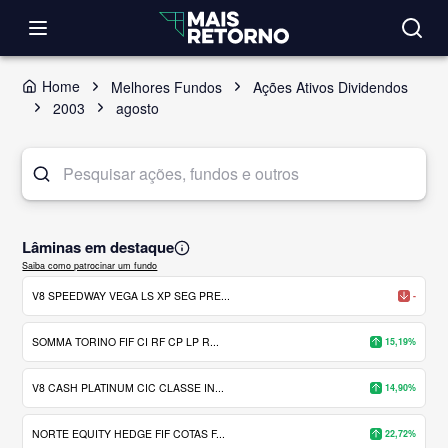
Home
Melhores Fundos
Ações Ativos Dividendos
2003
agosto
Lâminas em destaque
Saiba como patrocinar um fundo
V8 SPEEDWAY VEGA LS XP SEG PRE...
-
SOMMA TORINO FIF CI RF CP LP R...
15,19%
V8 CASH PLATINUM CIC CLASSE IN...
14,90%
NORTE EQUITY HEDGE FIF COTAS F...
22,72%