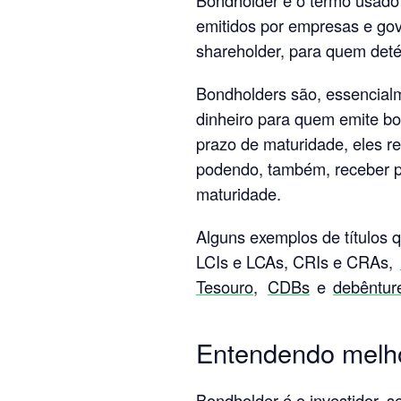
emitidos por empresas e go
shareholder, para quem deté
Bondholders são, essencial
dinheiro para quem emite bo
prazo de maturidade, eles re
podendo, também, receber p
maturidade.
Alguns exemplos de títulos 
LCIs e LCAs, CRIs e CRAs,
Tesouro,
CDBs
e
debêntur
Entendendo melh
Bondholder é o investidor, 