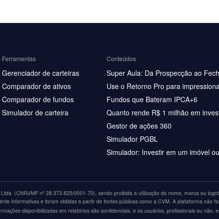
Ferramentas
Conteúdos
Gerenciador de carteiras
Super Aula: Da Prospecção ao Fec
Comparador de ativos
Use o Retorno Pro para impressiona
Comparador de fundos
Fundos que Bateram IPCA+6
Simulador de carteira
Quanto rende R$ 1 milhão em inves
Gestor de ações 360
Simulador PGBL
Simulador: Investir em um imóvel o
tda. (CNPJ/MF nº 28.373.825/0001-70), sendo proibida a utilização do nome, marca ou logoti
nte informativas e foram obtidas a partir de fontes públicas como a CVM. A plataforma não fa
ações disponibilizadas em relatórios são confidenciais, e os usuários, profissionais ou não, 