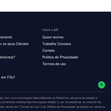
Sobre a MR
hamento
Quem somos
r os seus Clientes
Trabalhe Conosco
Contato
timentos?
Política de Privacidade
Termos de uso
u em FIIs?
po, bem como informações disponibilizadas na Plataforma, sob pena de violação à
z conferência individual das informações obtidas, e, por consequência, as mesmas não
"Termos de Uso"
"Política de Privacidade"
estão cientes dos
e da
da plataforma, sendo os