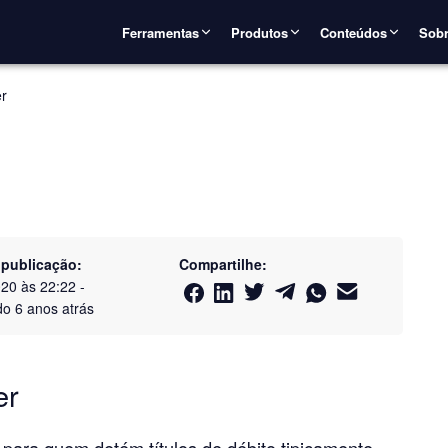
Ferramentas
Produtos
Conteúdos
Sobr
r
 publicação:
Compartilhe:
020 às 22:22
-
do
6 anos atrás
er
para quem detém títulos de débito tipicamente