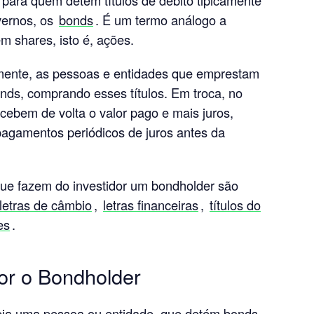
vernos, os
bonds
. É um termo análogo a
m shares, isto é, ações.
mente, as pessoas e entidades que emprestam
nds, comprando esses títulos. Em troca, no
cebem de volta o valor pago e mais juros,
agamentos periódicos de juros antes da
que fazem do investidor um bondholder são
letras de câmbio
,
letras financeiras
,
títulos do
es
.
or o Bondholder
seja uma pessoa ou entidade, que detém bonds.