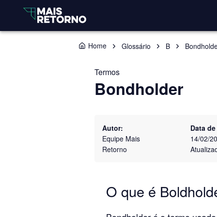
Home
Glossário
B
Bondholde
Termos
Bondholder
Autor:
Data de
Equipe Mais
14/02/2
Retorno
Atualiza
O que é Boldhold
Bondholder é o termo usado 