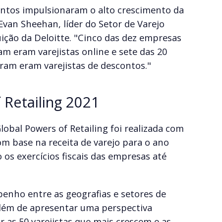
ntos impulsionaram o alto crescimento da
 Evan Sheehan, líder do Setor de Varejo
uição da Deloitte. "Cinco das dez empresas
m eram varejistas online e sete das 20
ram eram varejistas de descontos."
 Retailing 2021
lobal Powers of Retailing foi realizada com
om base na receita de varejo para o ano
 os exercícios fiscais das empresas até
enho entre as geografias e setores de
lém de apresentar uma perspectiva
r as 50 varejistas que mais crescem e as