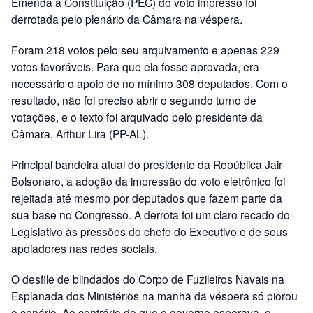
Emenda à Constituição (PEC) do voto impresso foi
derrotada pelo plenário da Câmara na véspera.
Foram 218 votos pelo seu arquivamento e apenas 229
votos favoráveis. Para que ela fosse aprovada, era
necessário o apoio de no mínimo 308 deputados. Com o
resultado, não foi preciso abrir o segundo turno de
votações, e o texto foi arquivado pelo presidente da
Câmara, Arthur Lira (PP-AL).
Principal bandeira atual do presidente da República Jair
Bolsonaro, a adoção da impressão do voto eletrônico foi
rejeitada até mesmo por deputados que fazem parte da
sua base no Congresso. A derrota foi um claro recado do
Legislativo às pressões do chefe do Executivo e de seus
apoiadores nas redes sociais.
O desfile de blindados do Corpo de Fuzileiros Navais na
Esplanada dos Ministérios na manhã da véspera só piorou
o cenário. Ao contrário do que o governo esperava, o