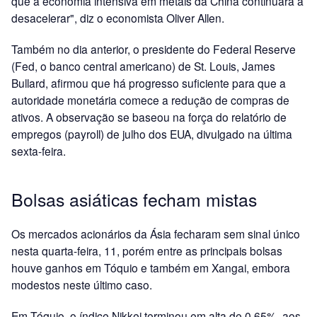
que a economia intensiva em metais da China continuará a
desacelerar", diz o economista Oliver Allen.
Também no dia anterior, o presidente do Federal Reserve
(Fed, o banco central americano) de St. Louis, James
Bullard, afirmou que há progresso suficiente para que a
autoridade monetária comece a redução de compras de
ativos. A observação se baseou na força do relatório de
empregos (payroll) de julho dos EUA, divulgado na última
sexta-feira.
Bolsas asiáticas fecham mistas
Os mercados acionários da Ásia fecharam sem sinal único
nesta quarta-feira, 11, porém entre as principais bolsas
houve ganhos em Tóquio e também em Xangai, embora
modestos neste último caso.
Em Tóquio, o índice Nikkei terminou em alta de 0,65%, aos