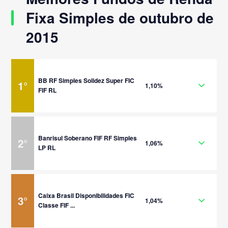
Fixa Simples de outubro de
2015
BB RF Simples Solidez Super FIC
1
°
1,10%
FIF RL
Banrisul Soberano FIF RF Simples
2
°
1,06%
LP RL
Caixa Brasil Disponibilidades FIC
3
°
1,04%
Classe FIF ...