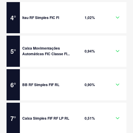
4
°
Itau RF Simples FIC FI
1,02%
Caixa Movimentações
5
°
0,94%
Automáticas FIC Classe FI...
6
°
BB RF Simples FIF RL
0,90%
7
°
Caixa Simples FIF RF LP RL
0,51%