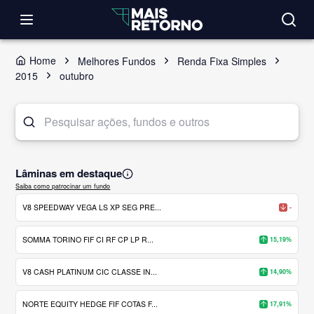
Home
Melhores Fundos
Renda Fixa Simples
2015
outubro
Lâminas em destaque
Saiba como patrocinar um fundo
V8 SPEEDWAY VEGA LS XP SEG PRE...
-
SOMMA TORINO FIF CI RF CP LP R...
15,19%
V8 CASH PLATINUM CIC CLASSE IN...
14,90%
NORTE EQUITY HEDGE FIF COTAS F...
17,91%