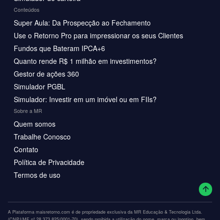
Conteúdos
Super Aula: Da Prospecção ao Fechamento
Use o Retorno Pro para impressionar os seus Clientes
Fundos que Bateram IPCA+6
Quanto rende R$ 1 milhão em investimentos?
Gestor de ações 360
Simulador PGBL
Simulador: Investir em um imóvel ou em FIIs?
Sobre a MR
Quem somos
Trabalhe Conosco
Contato
Política de Privacidade
Termos de uso
A Plataforma maisretorno.com é de propriedade exclusiva da MR Educação & Tecnologia Ltda.
(CNPJ/MF nº 28.373.825/0001-70), sendo proibida a utilização do nome, marca ou logotipo, bem