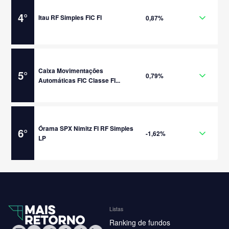
4
°
Itau RF Simples FIC FI
0,87%
Caixa Movimentações
5
°
0,79%
Automáticas FIC Classe FI...
Órama SPX Nimitz FI RF Simples
6
°
-1,62%
LP
Listas
Ranking de fundos