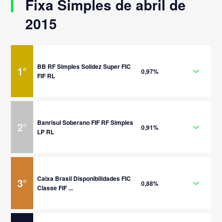
Fixa Simples de abril de
2015
BB RF Simples Solidez Super FIC
1
°
0,97%
FIF RL
Banrisul Soberano FIF RF Simples
2
°
0,91%
LP RL
Caixa Brasil Disponibilidades FIC
3
°
0,88%
Classe FIF ...