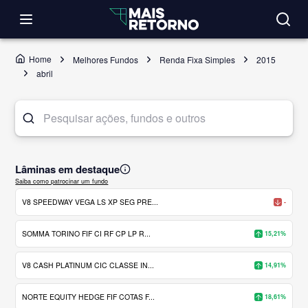
Home
Melhores Fundos
Renda Fixa Simples
2015
abril
Lâminas em destaque
Saiba como patrocinar um fundo
V8 SPEEDWAY VEGA LS XP SEG PRE...
-
SOMMA TORINO FIF CI RF CP LP R...
15,21%
V8 CASH PLATINUM CIC CLASSE IN...
14,91%
NORTE EQUITY HEDGE FIF COTAS F...
18,61%