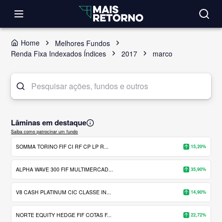
Home
Melhores Fundos
Renda Fixa Indexados Índices
2017
marco
Lâminas em destaque
Saiba como patrocinar um fundo
SOMMA TORINO FIF CI RF CP LP R...
15,20%
ALPHA WAVE 300 FIF MULTIMERCAD...
35,90%
V8 CASH PLATINUM CIC CLASSE IN...
14,90%
NORTE EQUITY HEDGE FIF COTAS F...
22,72%