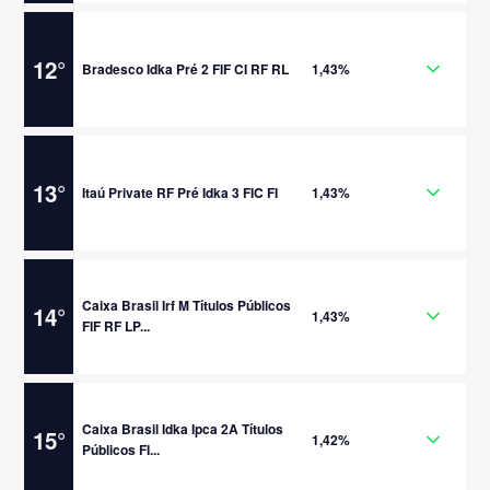
12
°
Bradesco Idka Pré 2 FIF CI RF RL
1,43%
13
°
Itaú Private RF Pré Idka 3 FIC FI
1,43%
Caixa Brasil Irf M Títulos Públicos
14
°
1,43%
FIF RF LP...
Caixa Brasil Idka Ipca 2A Títulos
15
°
1,42%
Públicos FI...