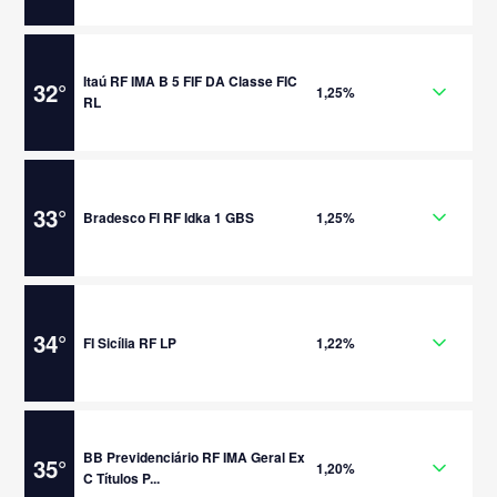
Itaú RF IMA B 5 FIF DA Classe FIC
32
°
1,25%
RL
33
°
Bradesco FI RF Idka 1 GBS
1,25%
34
°
FI Sicília RF LP
1,22%
BB Previdenciário RF IMA Geral Ex
35
°
1,20%
C Títulos P...