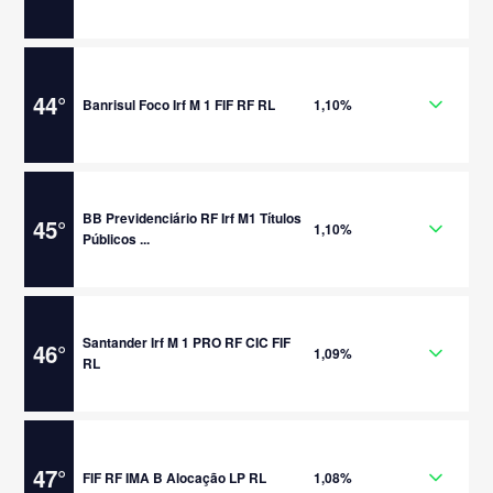
44
°
Banrisul Foco Irf M 1 FIF RF RL
1,10%
BB Previdenciário RF Irf M1 Títulos
45
°
1,10%
Públicos ...
Santander Irf M 1 PRO RF CIC FIF
46
°
1,09%
RL
47
°
FIF RF IMA B Alocação LP RL
1,08%