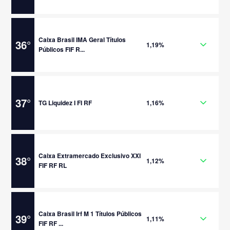
Caixa Brasil IMA Geral Títulos
36
°
1,19%
Públicos FIF R...
37
°
TG Liquidez I FI RF
1,16%
Caixa Extramercado Exclusivo XXI
38
°
1,12%
FIF RF RL
Caixa Brasil Irf M 1 Títulos Públicos
39
°
1,11%
FIF RF ...