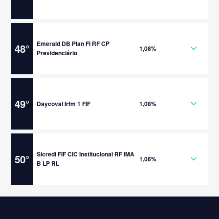
Emerald DB Plan FI RF CP
48
°
1,08%
Previdenciário
49
°
Daycoval Irfm 1 FIF
1,08%
Sicredi FIF CIC Institucional RF IMA
50
°
1,06%
B LP RL