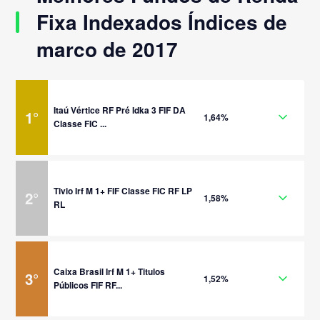
Fixa Indexados Índices de
marco de 2017
Itaú Vértice RF Pré Idka 3 FIF DA
1
°
1,64%
Classe FIC ...
Tivio Irf M 1+ FIF Classe FIC RF LP
2
°
1,58%
RL
Caixa Brasil Irf M 1+ Titulos
3
°
1,52%
Públicos FIF RF...