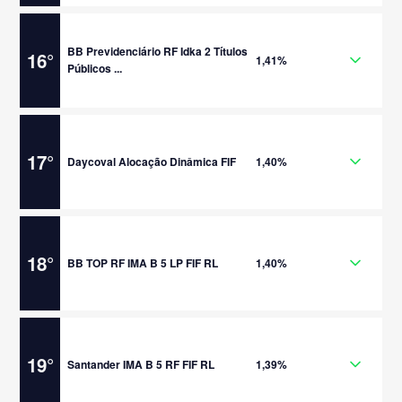
BB Previdenciário RF Idka 2 Títulos
16
°
1,41%
Públicos ...
17
°
Daycoval Alocação Dinâmica FIF
1,40%
18
°
BB TOP RF IMA B 5 LP FIF RL
1,40%
19
°
Santander IMA B 5 RF FIF RL
1,39%