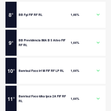
8
°
BB Fgi FIF RF RL
1,46%
BB Previdência IMA B 5 Ativo FIF
9
°
1,44%
RF RL
10
°
Banrisul Foco Irf M FIF RF LP RL
1,44%
Banrisul Foco Idka Ipca 2A FIF RF
11
°
1,44%
RL