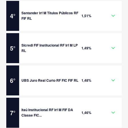
Santander Irf M Títulos Públicos RF
4
°
1,51%
FIF RL
Sicredi FIF Institucional RF Irf M LP
5
°
1,49%
RL
6
°
UBS Juro Real Curto RF FIC FIF RL
1,48%
Itaú Institucional RF Irf M FIF DA
7
°
1,46%
Classe FIC...