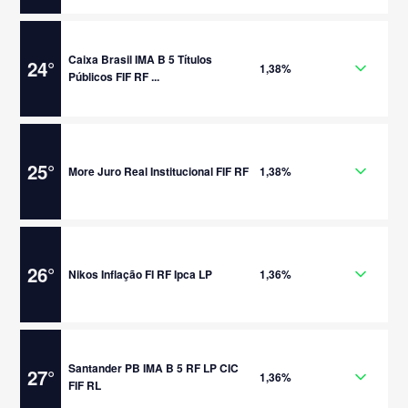
Caixa Brasil IMA B 5 Títulos
24
°
1,38%
Públicos FIF RF ...
25
°
More Juro Real Institucional FIF RF
1,38%
26
°
Nikos Inflação FI RF Ipca LP
1,36%
Santander PB IMA B 5 RF LP CIC
27
°
1,36%
FIF RL