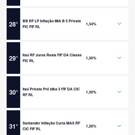
BB RF LP Inflação IMA B 5 Private
28
°
1,34%
FIC FIF RL
Itaú RF Juros Reais FIF DA Classe
29
°
1,30%
FIC RL
Itaú Private Pré Idka 3 FIF DA CIC
30
°
1,30%
RF RL
Santander Inflação Curta MAX RF
31
°
1,26%
CIC FIF RL