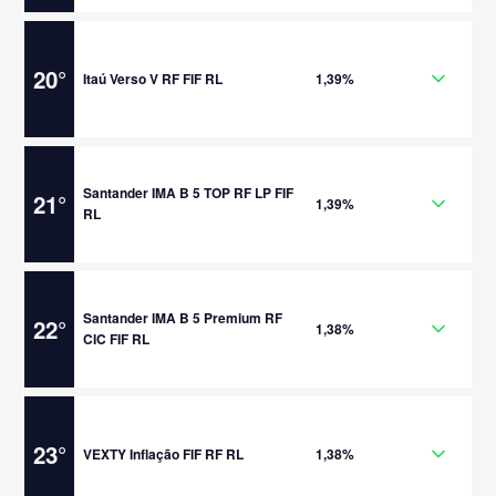
20
°
Itaú Verso V RF FIF RL
1,39%
Santander IMA B 5 TOP RF LP FIF
21
°
1,39%
RL
Santander IMA B 5 Premium RF
22
°
1,38%
CIC FIF RL
23
°
VEXTY Inflação FIF RF RL
1,38%