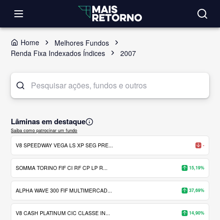
Home
Melhores Fundos
Renda Fixa Indexados Índices
2007
Lâminas em destaque
Saiba como patrocinar um fundo
V8 SPEEDWAY VEGA LS XP SEG PRE...
-
SOMMA TORINO FIF CI RF CP LP R...
15,19%
ALPHA WAVE 300 FIF MULTIMERCAD...
37,69%
V8 CASH PLATINUM CIC CLASSE IN...
14,90%