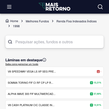
Home
Melhores Fundos
Renda Fixa Indexados Índices
1998
Lâminas em destaque
Saiba como patrocinar um fundo
V8 SPEEDWAY VEGA LS XP SEG PRE...
-
SOMMA TORINO FIF CI RF CP LP R...
15,21%
ALPHA WAVE 300 FIF MULTIMERCAD...
37,69%
V8 CASH PLATINUM CIC CLASSE IN...
14,91%