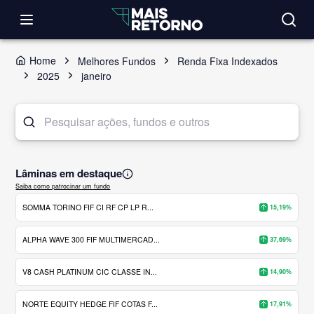
Home
Melhores Fundos
Renda Fixa Indexados
2025
janeiro
Lâminas em destaque
Saiba como patrocinar um fundo
SOMMA TORINO FIF CI RF CP LP R...
15,19%
ALPHA WAVE 300 FIF MULTIMERCAD...
37,69%
V8 CASH PLATINUM CIC CLASSE IN...
14,90%
NORTE EQUITY HEDGE FIF COTAS F...
17,91%