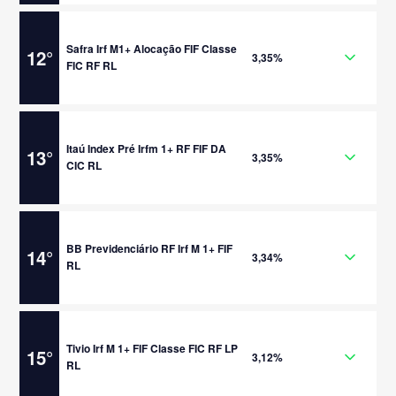
Safra Irf M1+ Alocação FIF Classe
12
°
3,35%
FIC RF RL
Itaú Index Pré Irfm 1+ RF FIF DA
13
°
3,35%
CIC RL
BB Previdenciário RF Irf M 1+ FIF
14
°
3,34%
RL
Tivio Irf M 1+ FIF Classe FIC RF LP
15
°
3,12%
RL