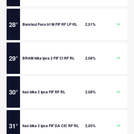
28
°
Banrisul Foco Irf M FIF RF LP RL
2,51%
29
°
BRAM Idka Ipca 2 FIF CI RF RL
2,08%
30
°
Itaú Idka 2 Ipca FIF RF RL
2,08%
31
°
Itaú Idka 2 Ipca FIF DA CIC RF RL
2,05%