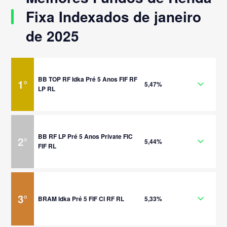
Fixa Indexados de janeiro
de 2025
BB TOP RF Idka Pré 5 Anos FIF RF
1
°
5,47%
LP RL
BB RF LP Pré 5 Anos Private FIC
2
°
5,44%
FIF RL
3
°
BRAM Idka Pré 5 FIF CI RF RL
5,33%