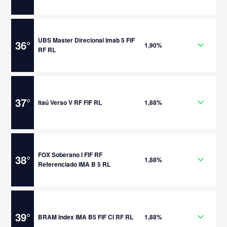
UBS Master Direcional Imab 5 FIF
36
°
1,90%
RF RL
37
°
Itaú Verso V RF FIF RL
1,88%
FOX Soberano I FIF RF
38
°
1,88%
Referenciado IMA B 5 RL
39
°
BRAM Index IMA B5 FIF CI RF RL
1,88%