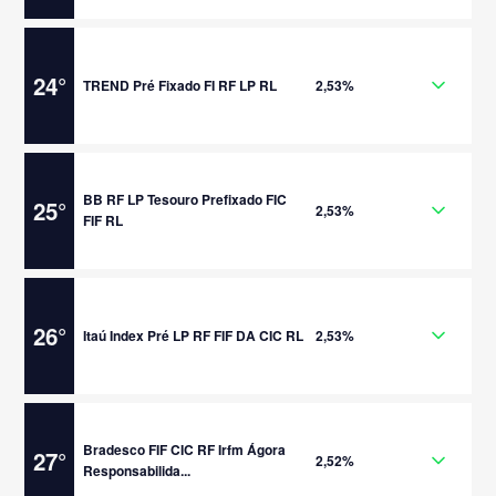
24
°
TREND Pré Fixado FI RF LP RL
2,53%
BB RF LP Tesouro Prefixado FIC
25
°
2,53%
FIF RL
26
°
Itaú Index Pré LP RF FIF DA CIC RL
2,53%
Bradesco FIF CIC RF Irfm Ágora
27
°
2,52%
Responsabilida...