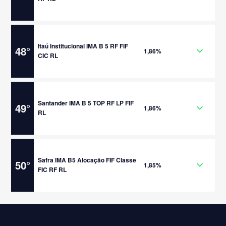
Itaú Institucional IMA B 5 RF FIF
48
°
1,86%
CIC RL
Santander IMA B 5 TOP RF LP FIF
49
°
1,86%
RL
Safra IMA B5 Alocação FIF Classe
50
°
1,85%
FIC RF RL