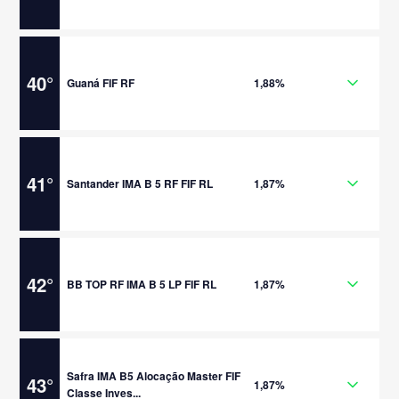
40
°
Guaná FIF RF
1,88%
41
°
Santander IMA B 5 RF FIF RL
1,87%
42
°
BB TOP RF IMA B 5 LP FIF RL
1,87%
Safra IMA B5 Alocação Master FIF
43
°
1,87%
Classe Inves...