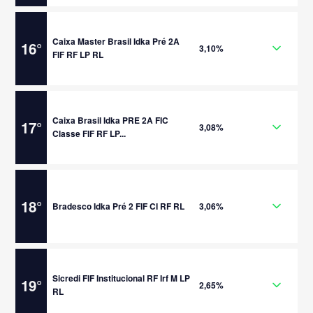
Caixa Master Brasil Idka Pré 2A
16
°
3,10%
FIF RF LP RL
Caixa Brasil Idka PRE 2A FIC
17
°
3,08%
Classe FIF RF LP...
18
°
Bradesco Idka Pré 2 FIF CI RF RL
3,06%
Sicredi FIF Institucional RF Irf M LP
19
°
2,65%
RL