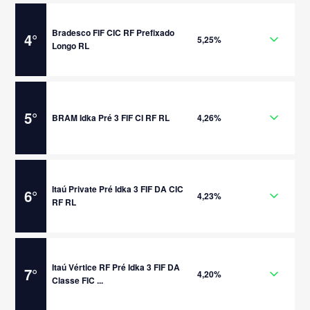
Bradesco FIF CIC RF Prefixado
4
°
5,25%
Longo RL
5
°
BRAM Idka Pré 3 FIF CI RF RL
4,26%
Itaú Private Pré Idka 3 FIF DA CIC
6
°
4,23%
RF RL
Itaú Vértice RF Pré Idka 3 FIF DA
7
°
4,20%
Classe FIC ...