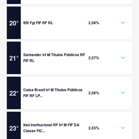
20
°
BB Fgi FIF RF RL
2,58%
Santander Irf M Títulos Públicos RF
21
°
2,57%
FIF RL
Caixa Brasil Irf M Títulos Públicos
22
°
2,56%
FIF RF LP...
Itaú Institucional RF Irf M FIF DA
23
°
2,55%
Classe FIC...