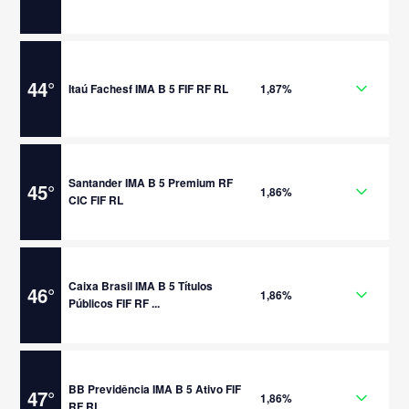
44
°
Itaú Fachesf IMA B 5 FIF RF RL
1,87%
Santander IMA B 5 Premium RF
45
°
1,86%
CIC FIF RL
Caixa Brasil IMA B 5 Títulos
46
°
1,86%
Públicos FIF RF ...
BB Previdência IMA B 5 Ativo FIF
47
°
1,86%
RF RL