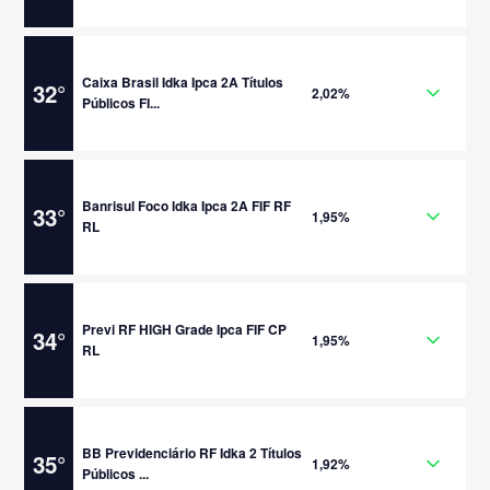
Caixa Brasil Idka Ipca 2A Títulos
32
°
2,02%
Públicos FI...
Banrisul Foco Idka Ipca 2A FIF RF
33
°
1,95%
RL
Previ RF HIGH Grade Ipca FIF CP
34
°
1,95%
RL
BB Previdenciário RF Idka 2 Títulos
35
°
1,92%
Públicos ...