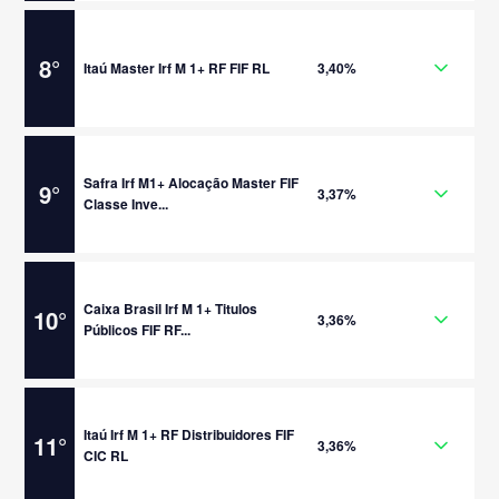
8
°
Itaú Master Irf M 1+ RF FIF RL
3,40%
Safra Irf M1+ Alocação Master FIF
9
°
3,37%
Classe Inve...
Caixa Brasil Irf M 1+ Titulos
10
°
3,36%
Públicos FIF RF...
Itaú Irf M 1+ RF Distribuidores FIF
11
°
3,36%
CIC RL