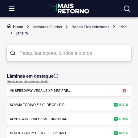
Home
Melhores Fundos
Renda Fixa Indexados
1999
janeiro
Lâminas em destaque
Saiba como patrocinar um fundo
V8 SPEEDWAY VEGA LS XP SEG PRE...
-
SOMMA TORINO FIF CI RF CP LP R...
15,21%
ALPHA WAVE 300 FIF MULTIMERCAD...
37,69%
NORTE EQUITY HEDGE FIF COTAS F...
18,61%