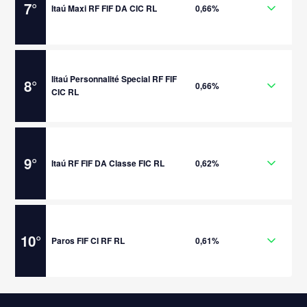
7
°
Itaú Maxi RF FIF DA CIC RL
0,66%
Iitaú Personnalité Special RF FIF
8
°
0,66%
CIC RL
9
°
Itaú RF FIF DA Classe FIC RL
0,62%
10
°
Paros FIF CI RF RL
0,61%