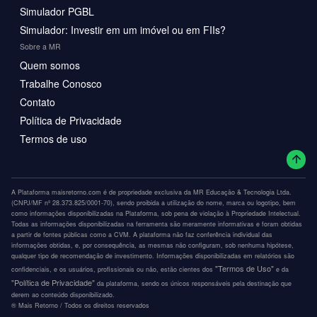
Simulador PGBL
Simulador: Investir em um imóvel ou em FIIs?
Sobre a MR
Quem somos
Trabalhe Conosco
Contato
Política de Privacidade
Termos de uso
A Plataforma maisretorno.com é de propriedade exclusiva da MR Educação & Tecnologia Ltda.
(CNPJ/MF nº 28.373.825/0001-70), sendo proibida a utilização do nome, marca ou logotipo, bem
como informações disponibilizadas na Plataforma, sob pena de violação à Propriedade Intelectual.
Todas as informações disponibilizadas na ferramenta são meramente informativas e foram obtidas
a partir de fontes públicas como a CVM. A plataforma não faz conferência individual das
informações obtidas, e, por consequência, as mesmas não configuram, sob nenhuma hipótese,
qualquer tipo de recomendação de investimento. Informações disponibilizadas em relatórios são
"Termos de Uso"
confidenciais, e os usuários, profissionais ou não, estão cientes dos
e da
"Política de Privacidade"
da plataforma, sendo os únicos responsáveis pela destinação que
derem ao conteúdo disponibilizado.
®️ Mais Retorno / Todos os direitos reservados