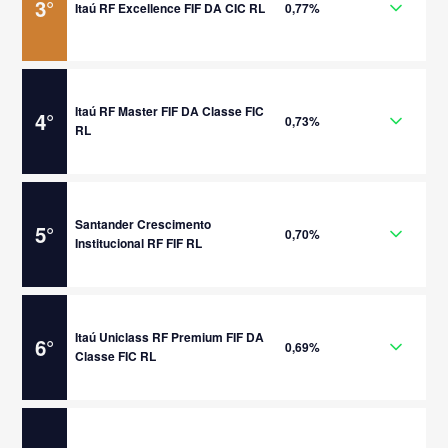
3
°
Itaú RF Excellence FIF DA CIC RL
0,77%
Itaú RF Master FIF DA Classe FIC
4
°
0,73%
RL
Santander Crescimento
5
°
0,70%
Institucional RF FIF RL
Itaú Uniclass RF Premium FIF DA
6
°
0,69%
Classe FIC RL