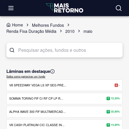
Home
Melhores Fundos
Renda Fixa Duração Média
2010
maio
Lâminas em destaque
Saiba como patrocinar um fundo
V8 SPEEDWAY VEGA LS XP SEG PRE...
-
SOMMA TORINO FIF CI RF CP LP R...
15,20%
ALPHA WAVE 300 FIF MULTIMERCAD...
35,90%
V8 CASH PLATINUM CIC CLASSE IN...
14,90%