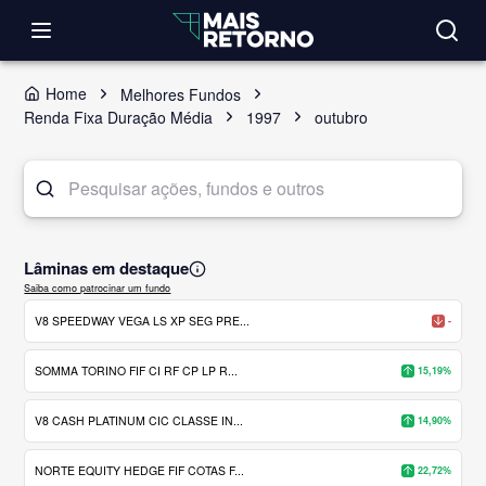
Home
Melhores Fundos
Renda Fixa Duração Média
1997
outubro
Lâminas em destaque
Saiba como patrocinar um fundo
V8 SPEEDWAY VEGA LS XP SEG PRE...
-
SOMMA TORINO FIF CI RF CP LP R...
15,19%
V8 CASH PLATINUM CIC CLASSE IN...
14,90%
NORTE EQUITY HEDGE FIF COTAS F...
22,72%