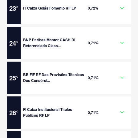
23
°
FI Caixa Goiás Fomento RF LP
0,72%
BNP Paribas Master CASH DI
24
°
0,71%
Referenciado Class...
BB FIF RF Das Provisões Técnicas
25
°
0,71%
Dos Consórci...
FI Caixa Institucional Títulos
26
°
0,71%
Públicos RF LP