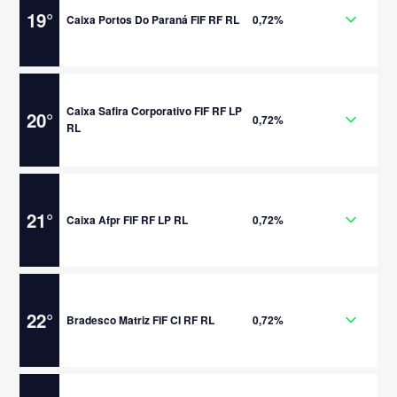
19
°
Caixa Portos Do Paraná FIF RF RL
0,72%
Caixa Safira Corporativo FIF RF LP
20
°
0,72%
RL
21
°
Caixa Afpr FIF RF LP RL
0,72%
22
°
Bradesco Matriz FIF CI RF RL
0,72%