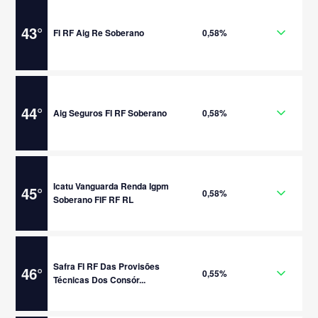
43
°
FI RF Aig Re Soberano
0,58%
44
°
Aig Seguros FI RF Soberano
0,58%
Icatu Vanguarda Renda Igpm
45
°
0,58%
Soberano FIF RF RL
Safra FI RF Das Provisões
46
°
0,55%
Técnicas Dos Consór...