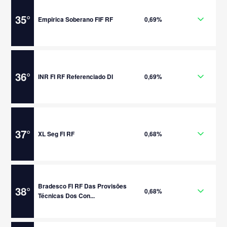
35
°
Empirica Soberano FIF RF
0,69%
36
°
INR FI RF Referenciado DI
0,69%
37
°
XL Seg FI RF
0,68%
Bradesco FI RF Das Provisões
38
°
0,68%
Técnicas Dos Con...