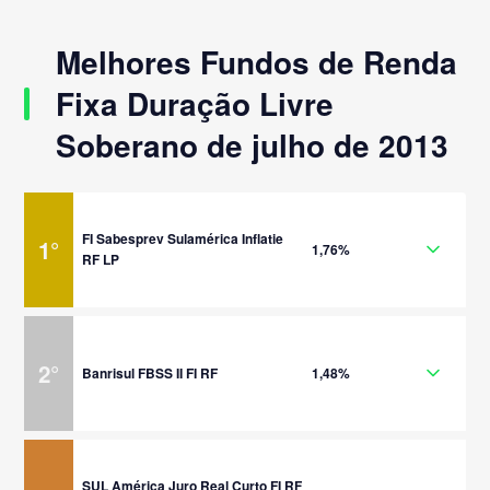
Melhores Fundos de Renda
Fixa Duração Livre
Soberano de julho de 2013
FI Sabesprev Sulamérica Inflatie
1
°
1,76%
RF LP
2
°
Banrisul FBSS II FI RF
1,48%
SUL América Juro Real Curto FI RF