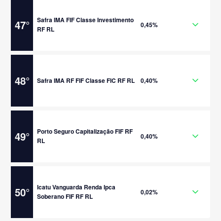
Safra IMA FIF Classe Investimento
47
°
0,45%
RF RL
48
°
Safra IMA RF FIF Classe FIC RF RL
0,40%
Porto Seguro Capitalização FIF RF
49
°
0,40%
RL
Icatu Vanguarda Renda Ipca
50
°
0,02%
Soberano FIF RF RL