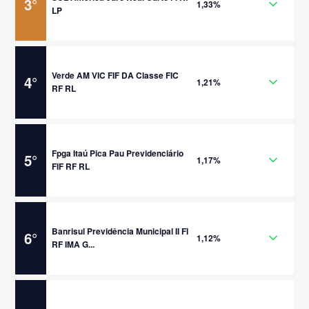
3
°
1,33%
LP
Verde AM VIC FIF DA Classe FIC
4
°
1,21%
RF RL
Fpga Itaú Pica Pau Previdenciário
5
°
1,17%
FIF RF RL
Banrisul Previdência Municipal II FI
6
°
1,12%
RF IMA G...