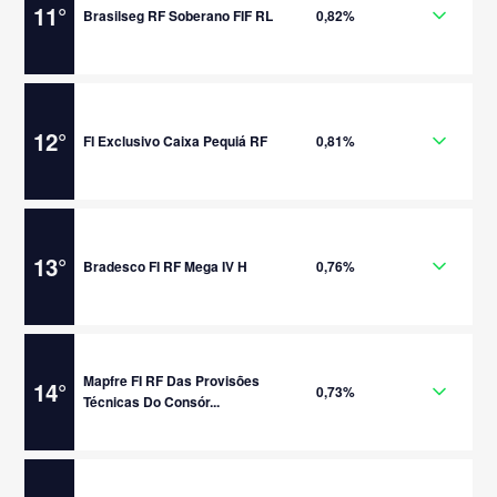
11
°
Brasilseg RF Soberano FIF RL
0,82%
12
°
FI Exclusivo Caixa Pequiá RF
0,81%
13
°
Bradesco FI RF Mega IV H
0,76%
Mapfre FI RF Das Provisões
14
°
0,73%
Técnicas Do Consór...