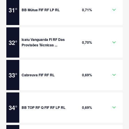
31
°
BB Mútua FIF RF LP RL
0,71%
Icatu Vanguarda FI RF Das
32
°
0,70%
Provisões Técnicas ...
33
°
Cabreuva FIF RF RL
0,69%
34
°
BB TOP RF Q FIF RF LP RL
0,69%