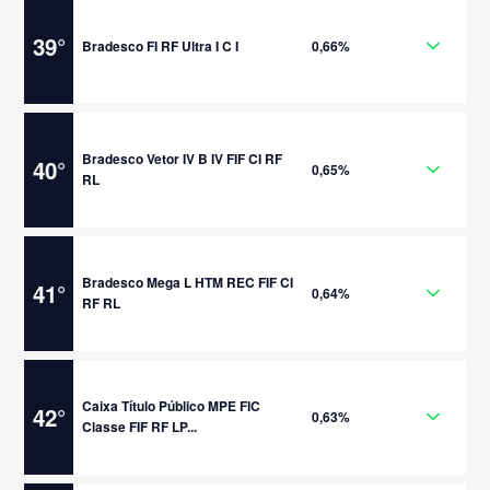
39
°
Bradesco FI RF Ultra I C I
0,66%
Bradesco Vetor IV B IV FIF CI RF
40
°
0,65%
RL
Bradesco Mega L HTM REC FIF CI
41
°
0,64%
RF RL
Caixa Título Público MPE FIC
42
°
0,63%
Classe FIF RF LP...