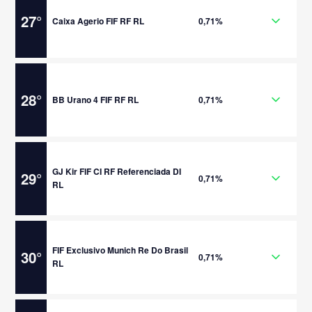
27
°
Caixa Agerio FIF RF RL
0,71%
28
°
BB Urano 4 FIF RF RL
0,71%
GJ Kir FIF CI RF Referenciada DI
29
°
0,71%
RL
FIF Exclusivo Munich Re Do Brasil
30
°
0,71%
RL