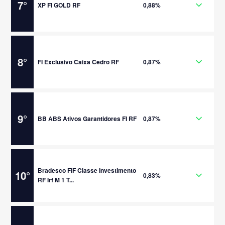
7
°
XP FI GOLD RF
0,88%
8
°
FI Exclusivo Caixa Cedro RF
0,87%
9
°
BB ABS Ativos Garantidores FI RF
0,87%
Bradesco FIF Classe Investimento
10
°
0,83%
RF Irf M 1 T...