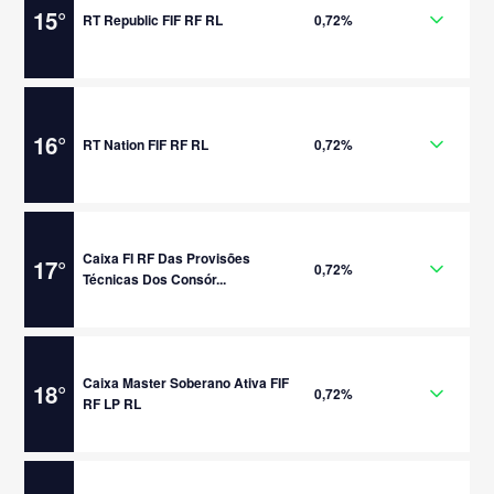
15
°
RT Republic FIF RF RL
0,72%
16
°
RT Nation FIF RF RL
0,72%
Caixa FI RF Das Provisões
17
°
0,72%
Técnicas Dos Consór...
Caixa Master Soberano Ativa FIF
18
°
0,72%
RF LP RL