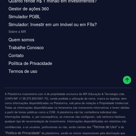
Quanto rende R$ 1 milhão em investimentos?
Gestor de ações 360
Simulador PGBL
Simulador: Investir em um imóvel ou em FIIs?
Sobre a MR
Quem somos
Trabalhe Conosco
Contato
Política de Privacidade
Termos de uso
A Plataforma maisretorno.com é de propriedade exclusiva da MR Educação & Tecnologia Ltda.
(CNPJ/MF nº 28.373.825/0001-70), sendo proibida a utilização do nome, marca ou logotipo, bem
como informações disponibilizadas na Plataforma, sob pena de violação à Propriedade Intelectual.
Todas as informações disponibilizadas na ferramenta são meramente informativas e foram obtidas
a partir de fontes públicas como a CVM. A plataforma não faz conferência individual das
informações obtidas, e, por consequência, as mesmas não configuram, sob nenhuma hipótese,
qualquer tipo de recomendação de investimento. Informações disponibilizadas em relatórios são
"Termos de Uso"
confidenciais, e os usuários, profissionais ou não, estão cientes dos
e da
"Política de Privacidade"
da plataforma, sendo os únicos responsáveis pela destinação que