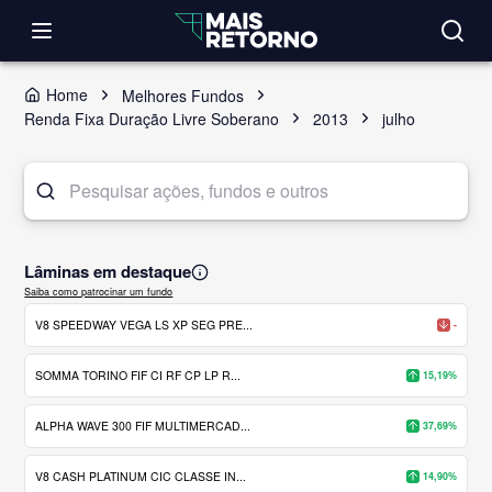
Home
Melhores Fundos
Renda Fixa Duração Livre Soberano
2013
julho
Lâminas em destaque
Saiba como patrocinar um fundo
V8 SPEEDWAY VEGA LS XP SEG PRE...
-
SOMMA TORINO FIF CI RF CP LP R...
15,19%
ALPHA WAVE 300 FIF MULTIMERCAD...
37,69%
V8 CASH PLATINUM CIC CLASSE IN...
14,90%