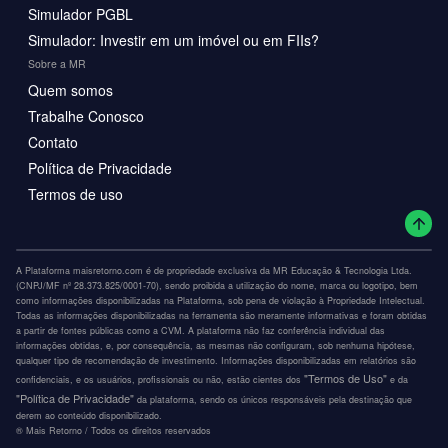
Simulador PGBL
Simulador: Investir em um imóvel ou em FIIs?
Sobre a MR
Quem somos
Trabalhe Conosco
Contato
Política de Privacidade
Termos de uso
A Plataforma maisretorno.com é de propriedade exclusiva da MR Educação & Tecnologia Ltda.
(CNPJ/MF nº 28.373.825/0001-70), sendo proibida a utilização do nome, marca ou logotipo, bem
como informações disponibilizadas na Plataforma, sob pena de violação à Propriedade Intelectual.
Todas as informações disponibilizadas na ferramenta são meramente informativas e foram obtidas
a partir de fontes públicas como a CVM. A plataforma não faz conferência individual das
informações obtidas, e, por consequência, as mesmas não configuram, sob nenhuma hipótese,
qualquer tipo de recomendação de investimento. Informações disponibilizadas em relatórios são
"Termos de Uso"
confidenciais, e os usuários, profissionais ou não, estão cientes dos
e da
"Política de Privacidade"
da plataforma, sendo os únicos responsáveis pela destinação que
derem ao conteúdo disponibilizado.
®️ Mais Retorno / Todos os direitos reservados