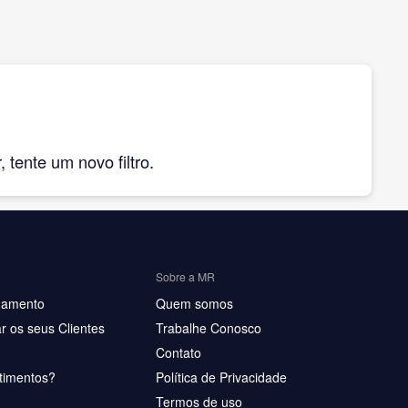
tente um novo filtro.
Sobre a MR
hamento
Quem somos
r os seus Clientes
Trabalhe Conosco
Contato
timentos?
Política de Privacidade
Termos de uso