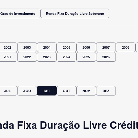
 Grau de Investimento
Renda Fixa Duração Livre Soberano
2002
2003
2004
2005
2006
2007
2008
2021
2022
2023
2024
2025
2026
JUL
AGO
SET
OUT
NOV
DEZ
da Fixa Duração Livre Crédit