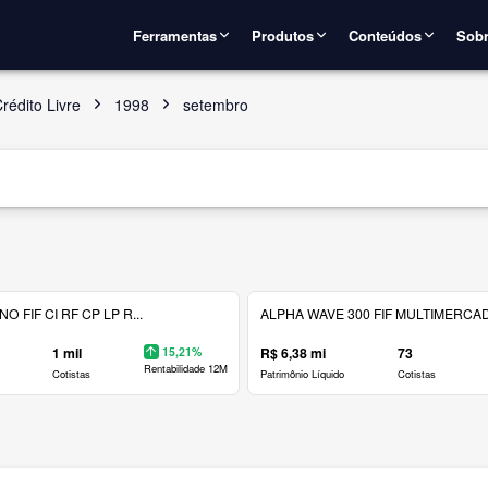
Ferramentas
Produtos
Conteúdos
Sobr
rédito Livre
1998
setembro
 FIF CI RF CP LP R...
ALPHA WAVE 300 FIF MULTIMERCAD.
1 mil
15,21%
R$ 6,38 mi
73
Rentabilidade 12M
Cotistas
Patrimônio Líquido
Cotistas