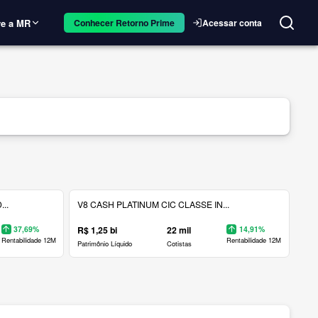
e a MR
Acessar conta
Conhecer Retorno Prime
..
V8 CASH PLATINUM CIC CLASSE IN...
37,69%
R$ 1,25 bi
22 mil
14,91%
Rentabilidade 12M
Rentabilidade 12M
Patrimônio Líquido
Cotistas