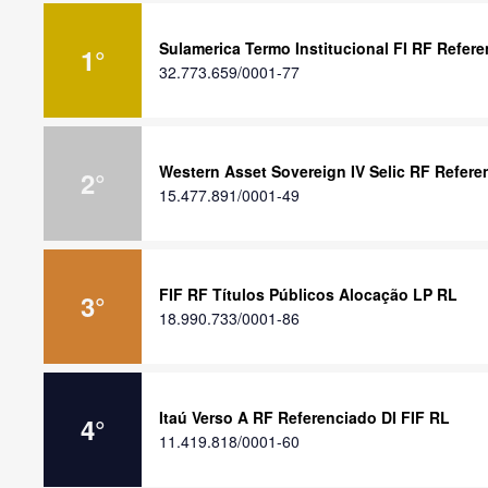
Sulamerica Termo Institucional FI RF Refere
1
°
32.773.659/0001-77
Western Asset Sovereign IV Selic RF Refere
2
°
15.477.891/0001-49
FIF RF Títulos Públicos Alocação LP RL
3
°
18.990.733/0001-86
Itaú Verso A RF Referenciado DI FIF RL
4
°
11.419.818/0001-60