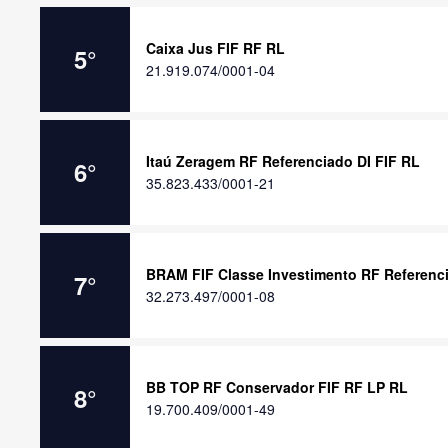
Caixa Jus FIF RF RL
5
°
21.919.074/0001-04
Itaú Zeragem RF Referenciado DI FIF RL
6
°
35.823.433/0001-21
BRAM FIF Classe Investimento RF Referencia
7
°
32.273.497/0001-08
BB TOP RF Conservador FIF RF LP RL
8
°
19.700.409/0001-49