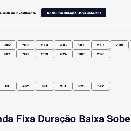
a Grau de Investimento
Renda Fixa Duração Baixa Soberano
2002
2003
2004
2005
2006
2007
2008
2021
2022
2023
2024
2025
2026
JUL
AGO
SET
OUT
NOV
DEZ
da Fixa Duração Baixa Sobe