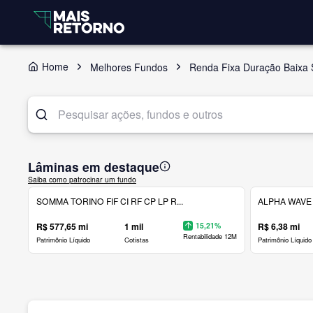
Home
Melhores Fundos
Renda Fixa Duração Baixa
Lâminas em destaque
Saiba como patrocinar um fundo
SOMMA TORINO FIF CI RF CP LP R...
ALPHA WAVE 
R$ 577,65 mi
1 mil
15,21%
R$ 6,38 mi
Rentabilidade 12M
Patrimônio Líquido
Cotistas
Patrimônio Líquido