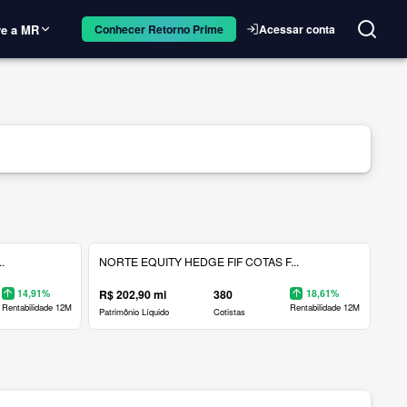
e a MR
Acessar conta
Conhecer Retorno Prime
.
NORTE EQUITY HEDGE FIF COTAS F...
14,91%
R$ 202,90 mi
380
18,61%
Rentabilidade 12M
Rentabilidade 12M
Patrimônio Líquido
Cotistas