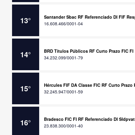
Santander Sbac RF Referenciado DI FIF Res
13
°
16.608.466/0001-04
BRD Títulos Públicos RF Curto Prazo FIC FI
14
°
34.232.099/0001-79
Hércules FIF DA Classe FIC RF Curto Prazo
15
°
32.245.947/0001-59
Bradesco FIC FI RF Referenciado DI Sldpvat
16
°
23.838.300/0001-40