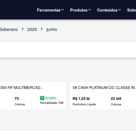
Ferramentas
Produtos
Conteúdos
Sobr
 Soberano
2020
junho
300 FIF MULTIMERCAD...
V8 CASH PLATINUM CIC CLASSE IN..
73
37,69%
R$ 1,25 bi
22 mil
Rentabilidade 12M
Cotistas
Patrimônio Líquido
Cotistas