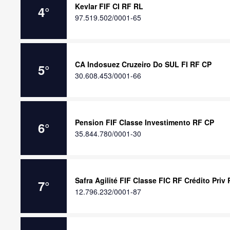
Kevlar FIF CI RF RL
4
°
97.519.502/0001-65
CA Indosuez Cruzeiro Do SUL FI RF CP
5
°
30.608.453/0001-66
Pension FIF Classe Investimento RF CP
6
°
35.844.780/0001-30
Safra Agilité FIF Classe FIC RF Crédito Priv
7
°
12.796.232/0001-87