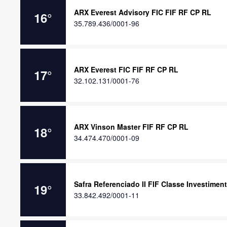
ARX Everest Advisory FIC FIF RF CP RL
16
°
35.789.436/0001-96
ARX Everest FIC FIF RF CP RL
17
°
32.102.131/0001-76
ARX Vinson Master FIF RF CP RL
18
°
34.474.470/0001-09
Safra Referenciado II FIF Classe Investime
19
°
33.842.492/0001-11