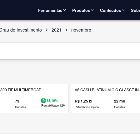
Ferramentas
Produtos
Conteúdos
Sobr
Grau de Investimento
2021
novembro
300 FIF MULTIMERCAD...
V8 CASH PLATINUM CIC CLASSE IN..
73
35,19%
R$ 1,25 bi
22 mil
Rentabilidade 12M
Cotistas
Patrimônio Líquido
Cotistas