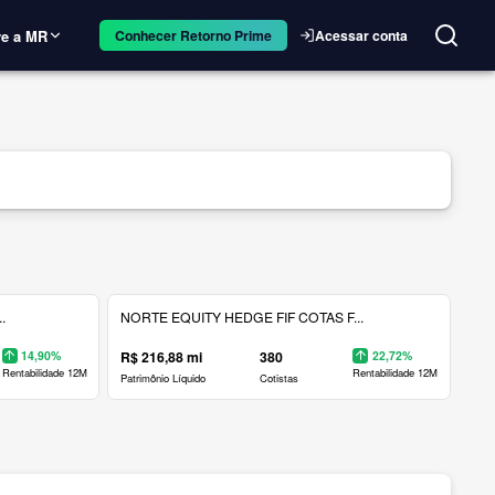
e a MR
Acessar conta
Conhecer Retorno Prime
.
NORTE EQUITY HEDGE FIF COTAS F...
14,90%
R$ 216,88 mi
380
22,72%
Rentabilidade 12M
Rentabilidade 12M
Patrimônio Líquido
Cotistas