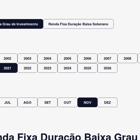
a Grau de Investimento
Renda Fixa Duração Baixa Soberano
2002
2003
2004
2005
2006
2007
2008
2021
2022
2023
2024
2025
2026
JUL
AGO
SET
OUT
NOV
DEZ
da Fixa Duração Baixa Grau 