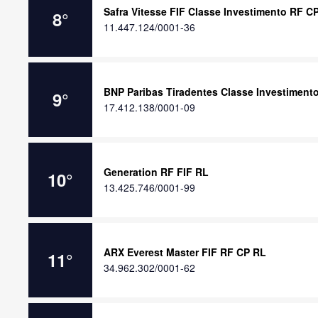
Safra Vitesse FIF Classe Investimento RF C
8
°
11.447.124/0001-36
BNP Paribas Tiradentes Classe Investiment
9
°
17.412.138/0001-09
Generation RF FIF RL
10
°
13.425.746/0001-99
ARX Everest Master FIF RF CP RL
11
°
34.962.302/0001-62