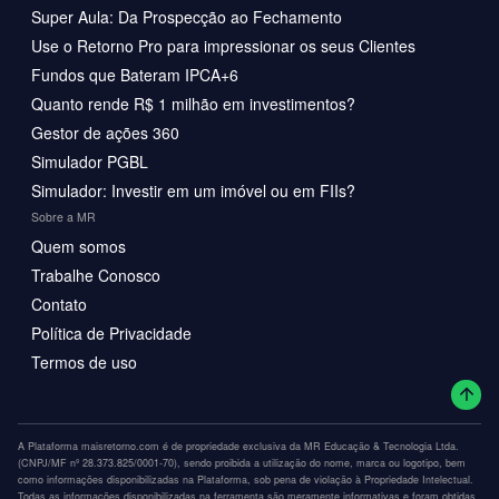
Super Aula: Da Prospecção ao Fechamento
Use o Retorno Pro para impressionar os seus Clientes
Fundos que Bateram IPCA+6
Quanto rende R$ 1 milhão em investimentos?
Gestor de ações 360
Simulador PGBL
Simulador: Investir em um imóvel ou em FIIs?
Sobre a MR
Quem somos
Trabalhe Conosco
Contato
Política de Privacidade
Termos de uso
A Plataforma maisretorno.com é de propriedade exclusiva da MR Educação & Tecnologia Ltda.
(CNPJ/MF nº 28.373.825/0001-70), sendo proibida a utilização do nome, marca ou logotipo, bem
como informações disponibilizadas na Plataforma, sob pena de violação à Propriedade Intelectual.
Todas as informações disponibilizadas na ferramenta são meramente informativas e foram obtidas