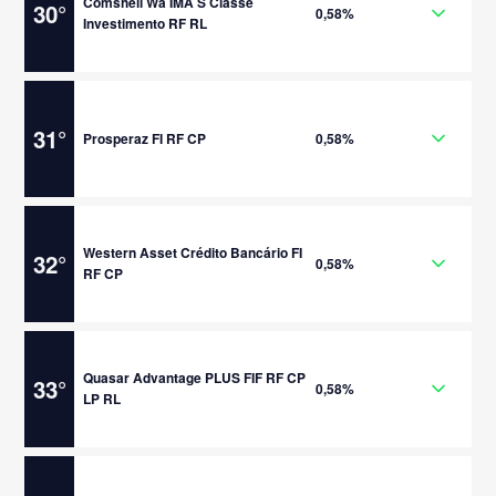
Comshell Wa IMA S Classe
30
°
0,58%
Investimento RF RL
31
°
Prosperaz FI RF CP
0,58%
Western Asset Crédito Bancário FI
32
°
0,58%
RF CP
Quasar Advantage PLUS FIF RF CP
33
°
0,58%
LP RL