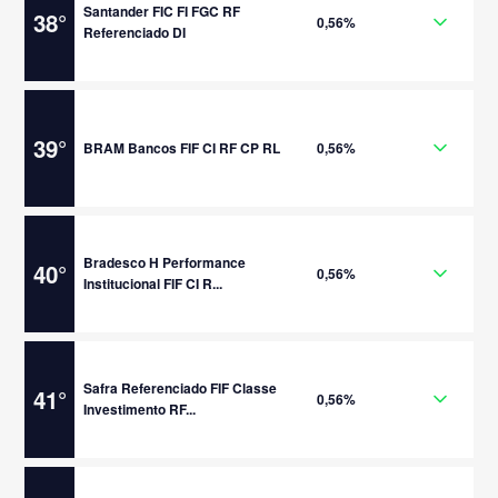
Santander FIC FI FGC RF
38
°
0,56%
Referenciado DI
39
°
BRAM Bancos FIF CI RF CP RL
0,56%
Bradesco H Performance
40
°
0,56%
Institucional FIF CI R...
Safra Referenciado FIF Classe
41
°
0,56%
Investimento RF...