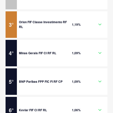
Orion FIF Classe Investimento RF
3
°
1,19%
RL
4
°
Minas Gerais FIF CI RF RL
1,09%
5
°
BNP Paribas FPP FIC FI RF CP
1,09%
6
°
Kevlar FIF CI RF RL
1,06%