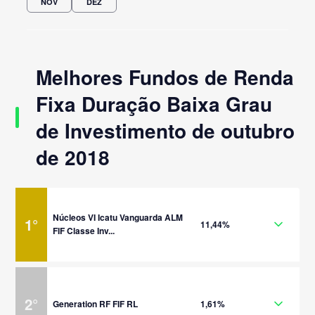
NOV
DEZ
Melhores Fundos de Renda
Fixa Duração Baixa Grau
de Investimento de outubro
de 2018
Núcleos VI Icatu Vanguarda ALM
1
°
11,44%
FIF Classe Inv...
2
°
Generation RF FIF RL
1,61%