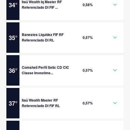
Itaú Wealth Iq Master RF
34
°
0,58%
Referenciado DI FIF ...
Banestes Liquidez FIF RF
35
°
0,57%
Referenciado DI RL
Comshell Perfil Selic CD CIC
36
°
0,57%
Classe Investime...
Itaú Wealth Master RF
37
°
0,57%
Referenciado DI FIF RL