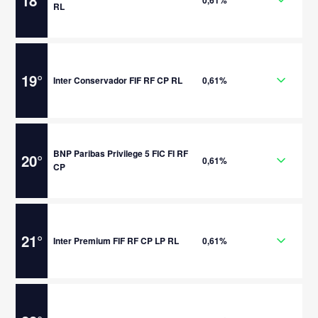
18
°
0,61%
RL
19
°
Inter Conservador FIF RF CP RL
0,61%
BNP Paribas Privilege 5 FIC FI RF
20
°
0,61%
CP
21
°
Inter Premium FIF RF CP LP RL
0,61%