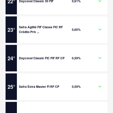
22
°
Daycoval Classic 30 FIF
0,61%
Safra Agilité FIF Classe FIC RF
23
°
0,60%
Crédito Priv ...
24
°
Daycoval Classic FIC FIF RF CP
0,59%
25
°
Safra Extra Master FI RF CP
0,59%