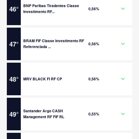
BNP Paribas Tiradentes Classe
46
°
0,56%
Investimento RF...
BRAM FIF Classe Investimento RF
47
°
0,56%
Referenciada ...
48
°
MRV BLACK FI RF CP
0,56%
Santander Argo CASH
49
°
0,55%
Management RF FIF RL