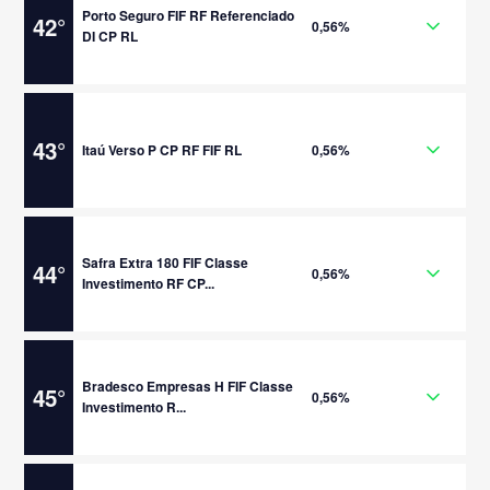
Porto Seguro FIF RF Referenciado
42
°
0,56%
DI CP RL
43
°
Itaú Verso P CP RF FIF RL
0,56%
Safra Extra 180 FIF Classe
44
°
0,56%
Investimento RF CP...
Bradesco Empresas H FIF Classe
45
°
0,56%
Investimento R...