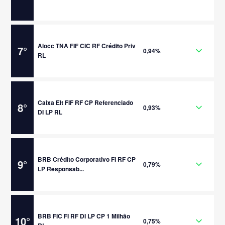
Alocc TNA FIF CIC RF Crédito Priv
7
°
0,94%
RL
Caixa Elt FIF RF CP Referenciado
8
°
0,93%
DI LP RL
BRB Crédito Corporativo FI RF CP
9
°
0,79%
LP Responsab...
BRB FIC FI RF DI LP CP 1 Milhão
10
°
0,75%