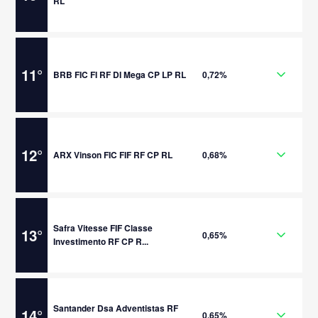
RL
11
°
BRB FIC FI RF DI Mega CP LP RL
0,72%
12
°
ARX Vinson FIC FIF RF CP RL
0,68%
Safra Vitesse FIF Classe
13
°
0,65%
Investimento RF CP R...
Santander Dsa Adventistas RF
14
°
0,65%