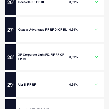
26
°
Recoleta RF FIF RL
0,59%
27
°
Quasar Advantage FIF RF DI CP RL
0,59%
XP Corporate Light FIC FIF RF CP
28
°
0,59%
LP RL
29
°
Ubr III FIF RF
0,59%