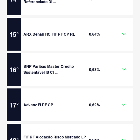
Referenciado DI ...
15
°
ARX Denali FIC FIF RF CP RL
0,64%
BNP Paribas Master Crédito
16
°
0,63%
Sustentável IS CI ...
17
°
Advanz FI RF CP
0,62%
FIF RF Alocação Risco Mercado LP