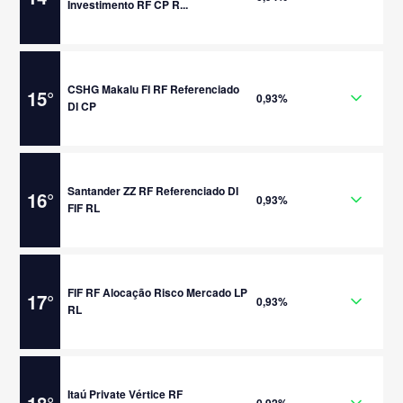
Investimento RF CP R...
CSHG Makalu FI RF Referenciado
15
°
0,93%
DI CP
Santander ZZ RF Referenciado DI
16
°
0,93%
FIF RL
FIF RF Alocação Risco Mercado LP
17
°
0,93%
RL
Itaú Private Vértice RF