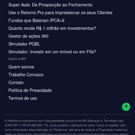
Super Aula: Da Prospecção ao Fechamento
Use o Retorno Pro para impressionar os seus Clientes
Fundos que Bateram IPCA+6
Quanto rende R$ 1 milhão em investimentos?
Gestor de ações 360
Simulador PGBL
Simulador: Investir em um imóvel ou em FIIs?
Sobre a MR
Quem somos
Trabalhe Conosco
Contato
Política de Privacidade
Termos de uso
A Plataforma maisretorno.com é de propriedade exclusiva da MR Educação & Tecnologia Ltda.
(CNPJ/MF nº 28.373.825/0001-70), sendo proibida a utilização do nome, marca ou logotipo, bem
como informações disponibilizadas na Plataforma, sob pena de violação à Propriedade Intelectual.
Todas as informações disponibilizadas na ferramenta são meramente informativas e foram obtidas