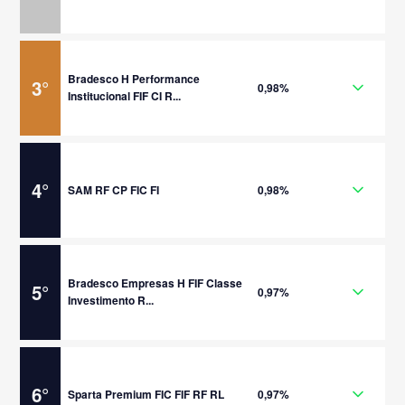
Bradesco H Performance
3
°
0,98%
Institucional FIF CI R...
4
°
SAM RF CP FIC FI
0,98%
Bradesco Empresas H FIF Classe
5
°
0,97%
Investimento R...
6
°
Sparta Premium FIC FIF RF RL
0,97%