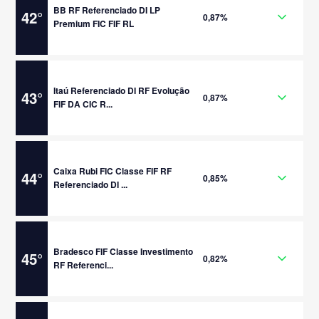
BB RF Referenciado DI LP
42
°
0,87%
Premium FIC FIF RL
Itaú Referenciado DI RF Evolução
43
°
0,87%
FIF DA CIC R...
Caixa Rubi FIC Classe FIF RF
44
°
0,85%
Referenciado DI ...
Bradesco FIF Classe Investimento
45
°
0,82%
RF Referenci...