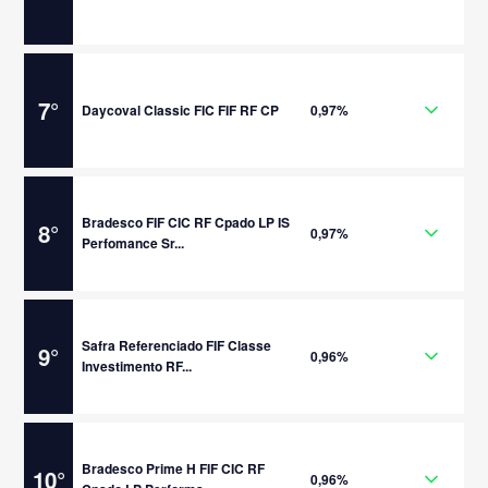
7
°
Daycoval Classic FIC FIF RF CP
0,97%
Bradesco FIF CIC RF Cpado LP IS
8
°
0,97%
Perfomance Sr...
Safra Referenciado FIF Classe
9
°
0,96%
Investimento RF...
Bradesco Prime H FIF CIC RF
10
°
0,96%