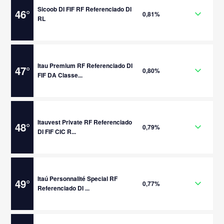
Sicoob DI FIF RF Referenciado DI
46
°
0,81%
RL
Itau Premium RF Referenciado DI
47
°
0,80%
FIF DA Classe...
Itauvest Private RF Referenciado
48
°
0,79%
DI FIF CIC R...
Itaú Personnalité Special RF
49
°
0,77%
Referenciado DI ...