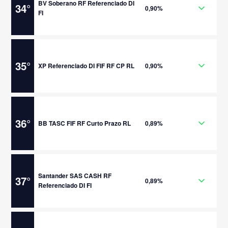
BV Soberano RF Referenciado DI
34
°
0,90%
FI
35
°
XP Referenciado DI FIF RF CP RL
0,90%
36
°
BB TASC FIF RF Curto Prazo RL
0,89%
Santander SAS CASH RF
37
°
0,89%
Referenciado DI FI