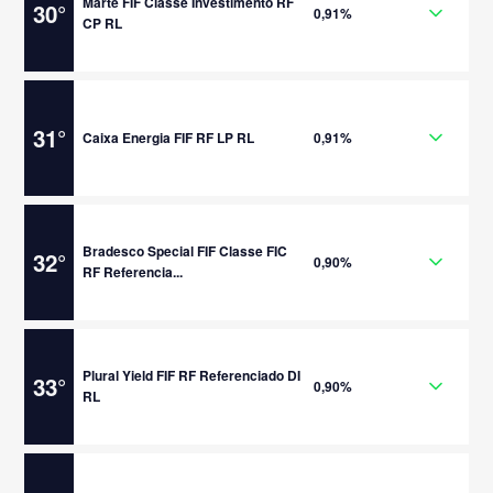
Marte FIF Classe Investimento RF
30
°
0,91%
CP RL
31
°
Caixa Energia FIF RF LP RL
0,91%
Bradesco Special FIF Classe FIC
32
°
0,90%
RF Referencia...
Plural Yield FIF RF Referenciado DI
33
°
0,90%
RL