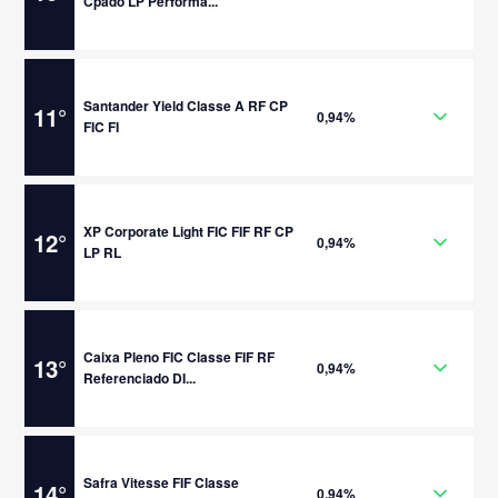
Cpado LP Performa...
Santander Yield Classe A RF CP
11
°
0,94%
FIC FI
XP Corporate Light FIC FIF RF CP
12
°
0,94%
LP RL
Caixa Pleno FIC Classe FIF RF
13
°
0,94%
Referenciado DI...
Safra Vitesse FIF Classe
14
°
0,94%