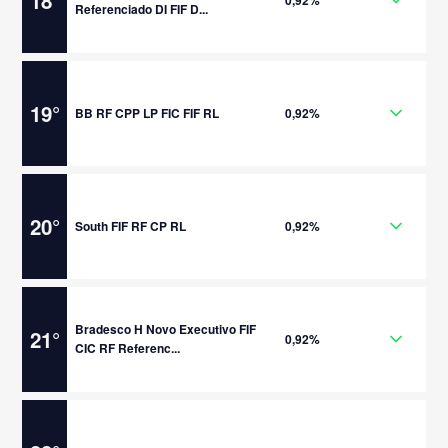
18
°
0,92%
Referenciado DI FIF D...
19
°
BB RF CPP LP FIC FIF RL
0,92%
20
°
South FIF RF CP RL
0,92%
Bradesco H Novo Executivo FIF
21
°
0,92%
CIC RF Referenc...