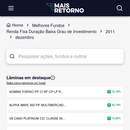
Home
Melhores Fundos
Renda Fixa Duração Baixa Grau de Investimento
2011
dezembro
Lâminas em destaque
Saiba como patrocinar um fundo
SOMMA TORINO FIF CI RF CP LP R...
15,19%
ALPHA WAVE 300 FIF MULTIMERCAD...
35,19%
V8 CASH PLATINUM CIC CLASSE IN...
14,90%