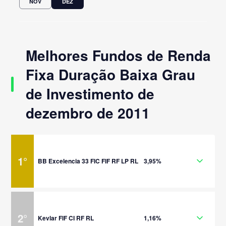
NOV
DEZ
Melhores Fundos de Renda
Fixa Duração Baixa Grau
de Investimento de
dezembro de 2011
1
°
BB Excelencia 33 FIC FIF RF LP RL
3,95%
2
°
Kevlar FIF CI RF RL
1,16%