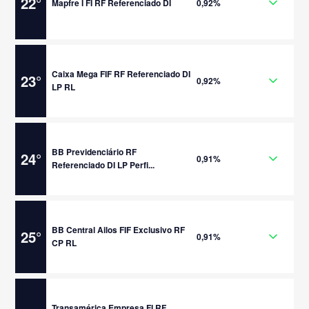
22
°
Mapfre I FI RF Referenciado DI
0,92%
Caixa Mega FIF RF Referenciado DI
23
°
0,92%
LP RL
BB Previdenciário RF
24
°
0,91%
Referenciado DI LP Perfi...
BB Central Ailos FIF Exclusivo RF
25
°
0,91%
CP RL
Transamérica Empresa FI RF