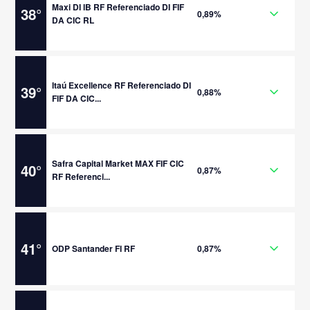
Maxi DI IB RF Referenciado DI FIF
38
°
0,89%
DA CIC RL
Itaú Excellence RF Referenciado DI
39
°
0,88%
FIF DA CIC...
Safra Capital Market MAX FIF CIC
40
°
0,87%
RF Referenci...
41
°
ODP Santander FI RF
0,87%