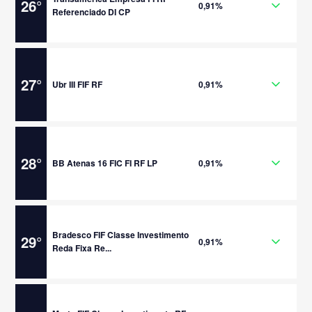
26
°
0,91%
Referenciado DI CP
27
°
Ubr III FIF RF
0,91%
28
°
BB Atenas 16 FIC FI RF LP
0,91%
Bradesco FIF Classe Investimento
29
°
0,91%
Reda Fixa Re...