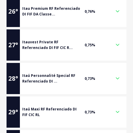
Itau Premium RF Referenciado
26
°
0,76%
DI FIF DA Classe...
Itauvest Private RF
27
°
0,75%
Referenciado DI FIF CIC R...
Itaú Personnalité Special RF
28
°
0,73%
Referenciado DI ...
Itaú Maxi RF Referenciado DI
29
°
0,73%
FIF CIC RL