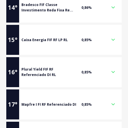
Bradesco FIF Classe
14
°
0,86%
Investimento Reda Fixa Re...
15
°
Caixa Energia FIF RF LP RL
0,85%
Plural Yield FIF RF
16
°
0,85%
Referenciado DI RL
17
°
Mapfre I FI RF Referenciado DI
0,85%