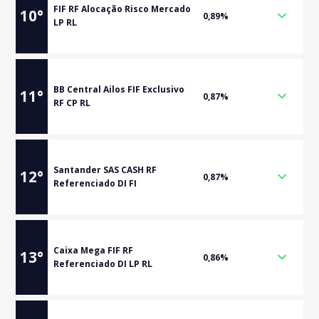
FIF RF Alocação Risco Mercado
10
°
0,89%
LP RL
BB Central Ailos FIF Exclusivo
11
°
0,87%
RF CP RL
Santander SAS CASH RF
12
°
0,87%
Referenciado DI FI
Caixa Mega FIF RF
13
°
0,86%
Referenciado DI LP RL