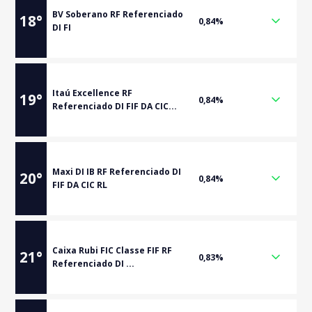
BV Soberano RF Referenciado
18
°
0,84%
DI FI
Itaú Excellence RF
19
°
0,84%
Referenciado DI FIF DA CIC...
Maxi DI IB RF Referenciado DI
20
°
0,84%
FIF DA CIC RL
Caixa Rubi FIC Classe FIF RF
21
°
0,83%
Referenciado DI ...