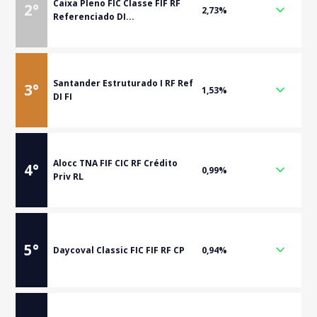
Caixa Pleno FIC Classe FIF RF
2
°
2,73%
Referenciado DI...
Santander Estruturado I RF Ref
3
°
1,53%
DI FI
Alocc TNA FIF CIC RF Crédito
4
°
0,99%
Priv RL
5
°
Daycoval Classic FIC FIF RF CP
0,94%