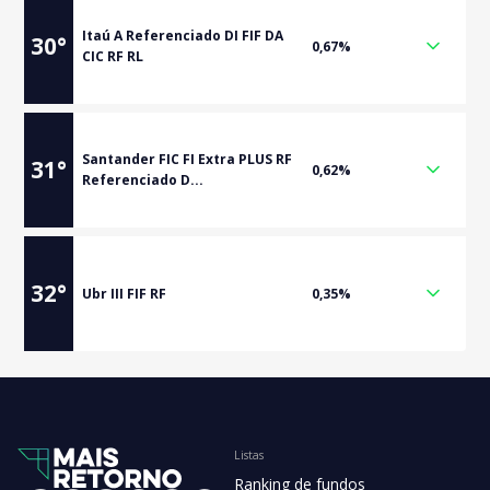
Itaú A Referenciado DI FIF DA
30
°
0,67%
CIC RF RL
Santander FIC FI Extra PLUS RF
31
°
0,62%
Referenciado D...
32
°
Ubr III FIF RF
0,35%
Listas
Ranking de fundos