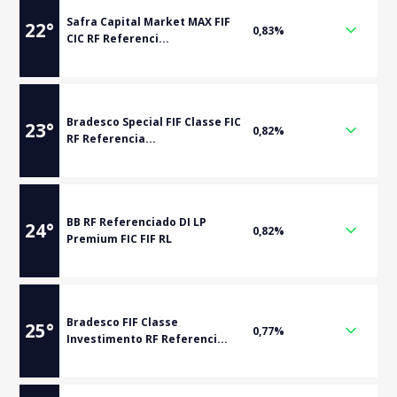
Safra Capital Market MAX FIF
22
°
0,83%
CIC RF Referenci...
Bradesco Special FIF Classe FIC
23
°
0,82%
RF Referencia...
BB RF Referenciado DI LP
24
°
0,82%
Premium FIC FIF RL
Bradesco FIF Classe
25
°
0,77%
Investimento RF Referenci...