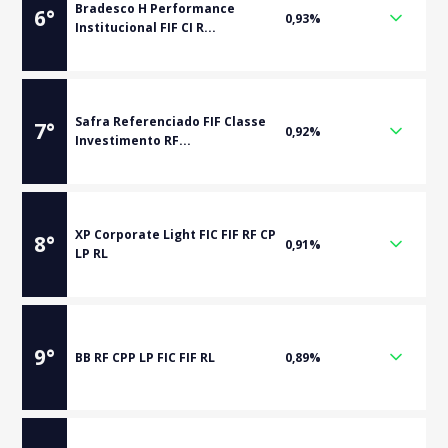
Bradesco H Performance
6
°
0,93%
Institucional FIF CI R...
Safra Referenciado FIF Classe
7
°
0,92%
Investimento RF...
XP Corporate Light FIC FIF RF CP
8
°
0,91%
LP RL
9
°
BB RF CPP LP FIC FIF RL
0,89%