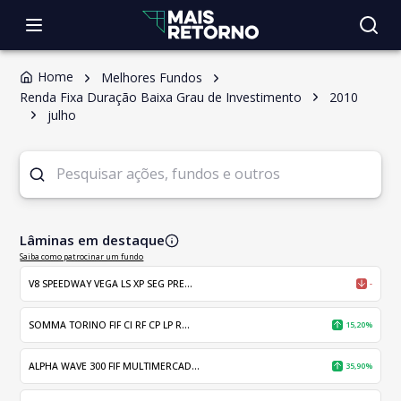
Home
Melhores Fundos
Renda Fixa Duração Baixa Grau de Investimento
2010
julho
Lâminas em destaque
Saiba como patrocinar um fundo
V8 SPEEDWAY VEGA LS XP SEG PRE...
-
SOMMA TORINO FIF CI RF CP LP R...
15,20%
ALPHA WAVE 300 FIF MULTIMERCAD...
35,90%