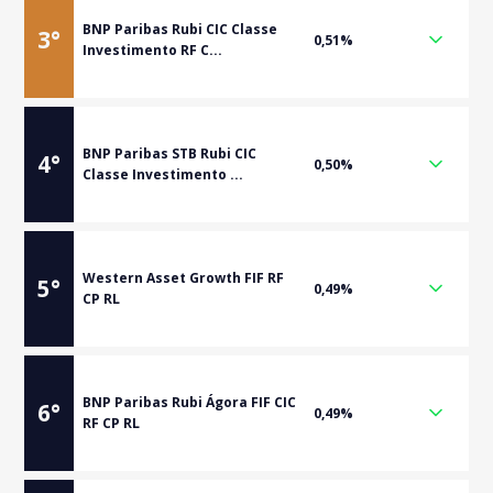
BNP Paribas Rubi CIC Classe
3
°
0,51%
Investimento RF C...
BNP Paribas STB Rubi CIC
4
°
0,50%
Classe Investimento ...
Western Asset Growth FIF RF
5
°
0,49%
CP RL
BNP Paribas Rubi Ágora FIF CIC
6
°
0,49%
RF CP RL