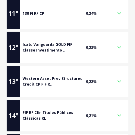
11
°
130 FI RF CP
0,24%
Icatu Vanguarda GOLD FIF
12
°
0,23%
Classe Investimento ...
Western Asset Prev Structured
13
°
0,22%
Credit CP FIF R...
FIF RF Cfin Títulos Públicos
14
°
0,21%
Clássicas RL