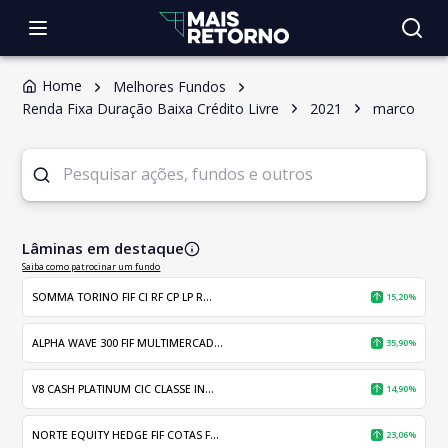
Home
Melhores Fundos
Renda Fixa Duração Baixa Crédito Livre
2021
marco
Lâminas em destaque
Saiba como patrocinar um fundo
SOMMA TORINO FIF CI RF CP LP R...
15,20%
ALPHA WAVE 300 FIF MULTIMERCAD...
35,90%
V8 CASH PLATINUM CIC CLASSE IN...
14,90%
NORTE EQUITY HEDGE FIF COTAS F...
23,06%