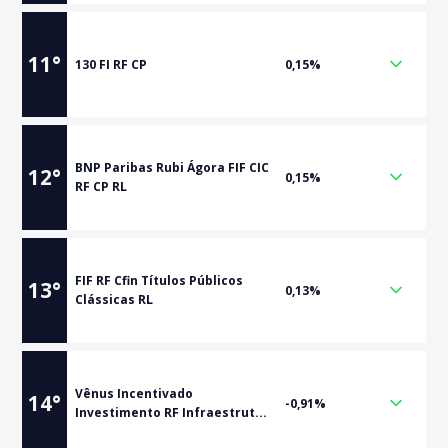
11
°
130 FI RF CP
0,15%
BNP Paribas Rubi Ágora FIF CIC
12
°
0,15%
RF CP RL
FIF RF Cfin Títulos Públicos
13
°
0,13%
Clássicas RL
Vênus Incentivado
14
°
-0,91%
Investimento RF Infraestrut...