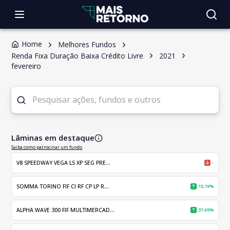
Home
Melhores Fundos
Renda Fixa Duração Baixa Crédito Livre
2021
fevereiro
Lâminas em destaque
Saiba como patrocinar um fundo
V8 SPEEDWAY VEGA LS XP SEG PRE...
-
SOMMA TORINO FIF CI RF CP LP R...
15,19%
ALPHA WAVE 300 FIF MULTIMERCAD...
37,69%