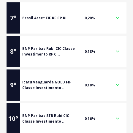
7
°
Brasil Asset FIF RF CP RL
0,20%
BNP Paribas Rubi CIC Classe
8
°
0,18%
Investimento RF C...
Icatu Vanguarda GOLD FIF
9
°
0,18%
Classe Investimento ...
BNP Paribas STB Rubi CIC
10
°
0,16%
Classe Investimento ...