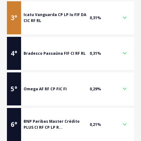
Icatu Vanguarda CP LP Iu FIF DA
3
°
0,31%
CIC RF RL
4
°
Bradesco Passaúna FIF CI RF RL
0,31%
5
°
Omega AF RF CP FIC FI
0,29%
BNP Paribas Master Crédito
6
°
0,21%
PLUS CI RF CP LP R...