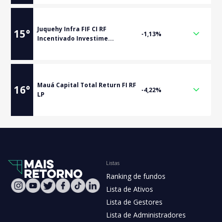
Juquehy Infra FIF CI RF
15
°
-1,13%
Incentivado Investime...
Mauá Capital Total Return FI RF
16
°
-4,22%
LP
Listas
Ranking de fundos
Lista de Ativos
Lista de Gestores
Lista de Administradores