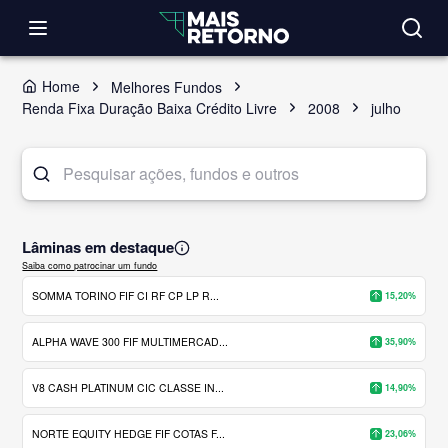
Home
Melhores Fundos
Renda Fixa Duração Baixa Crédito Livre
2008
julho
Lâminas em destaque
Saiba como patrocinar um fundo
SOMMA TORINO FIF CI RF CP LP R...
15,20%
ALPHA WAVE 300 FIF MULTIMERCAD...
35,90%
V8 CASH PLATINUM CIC CLASSE IN...
14,90%
NORTE EQUITY HEDGE FIF COTAS F...
23,06%