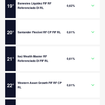
Banestes Liquidez FIF RF
19
°
0,62%
Referenciado DI RL
20
°
Santander Flexível RF CP FIF RL
0,61%
Itaú Wealth Master RF
21
°
0,61%
Referenciado DI FIF RL
Western Asset Growth FIF RF CP
22
°
0,61%
RL