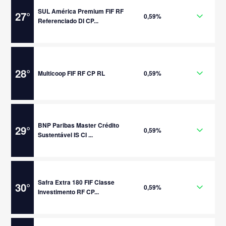
SUL América Premium FIF RF
27
°
0,59%
Referenciado DI CP...
28
°
Multicoop FIF RF CP RL
0,59%
BNP Paribas Master Crédito
29
°
0,59%
Sustentável IS CI ...
Safra Extra 180 FIF Classe
30
°
0,59%
Investimento RF CP...