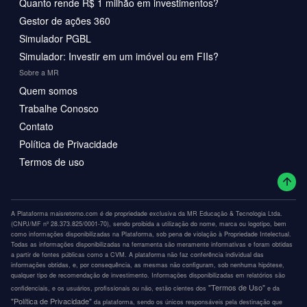
Quanto rende R$ 1 milhão em investimentos?
Gestor de ações 360
Simulador PGBL
Simulador: Investir em um imóvel ou em FIIs?
Sobre a MR
Quem somos
Trabalhe Conosco
Contato
Política de Privacidade
Termos de uso
A Plataforma maisretorno.com é de propriedade exclusiva da MR Educação & Tecnologia Ltda.
(CNPJ/MF nº 28.373.825/0001-70), sendo proibida a utilização do nome, marca ou logotipo, bem
como informações disponibilizadas na Plataforma, sob pena de violação à Propriedade Intelectual.
Todas as informações disponibilizadas na ferramenta são meramente informativas e foram obtidas
a partir de fontes públicas como a CVM. A plataforma não faz conferência individual das
informações obtidas, e, por consequência, as mesmas não configuram, sob nenhuma hipótese,
qualquer tipo de recomendação de investimento. Informações disponibilizadas em relatórios são
"Termos de Uso"
confidenciais, e os usuários, profissionais ou não, estão cientes dos
e da
"Política de Privacidade"
da plataforma, sendo os únicos responsáveis pela destinação que