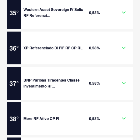
Western Asset Sovereign IV Selic
35
°
0,58%
RF Referenci...
36
°
XP Referenciado DI FIF RF CP RL
0,58%
BNP Paribas Tiradentes Classe
37
°
0,58%
Investimento RF...
38
°
More RF Ativo CP FI
0,58%