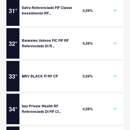
Safra Referenciado FIF Classe
31
°
0,59%
Investimento RF...
Banestes Valores FIC FIF RF
32
°
0,59%
Referenciado DI R...
33
°
MRV BLACK FI RF CP
0,59%
Itaú Private Wealth RF
34
°
0,58%
Referenciado DI FIF CI...