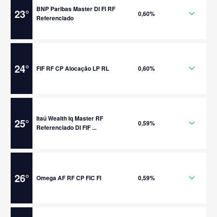
BNP Paribas Master DI FI RF
23
°
0,60%
Referenciado
24
°
FIF RF CP Alocação LP RL
0,60%
Itaú Wealth Iq Master RF
25
°
0,59%
Referenciado DI FIF ...
26
°
Omega AF RF CP FIC FI
0,59%