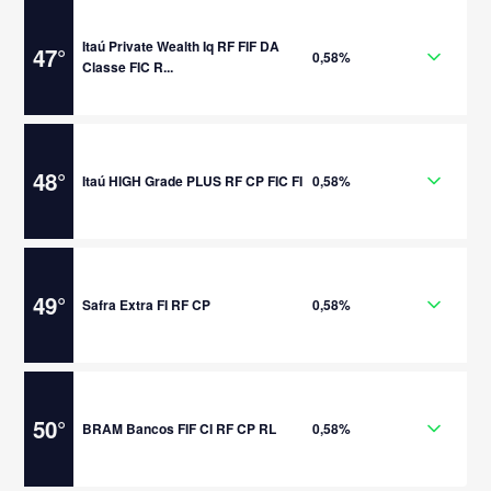
Itaú Private Wealth Iq RF FIF DA
47
°
0,58%
Classe FIC R...
48
°
Itaú HIGH Grade PLUS RF CP FIC FI
0,58%
49
°
Safra Extra FI RF CP
0,58%
50
°
BRAM Bancos FIF CI RF CP RL
0,58%