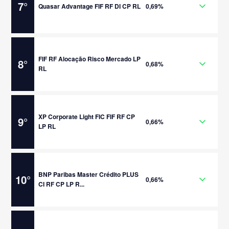
7
°
Quasar Advantage FIF RF DI CP RL
0,69%
FIF RF Alocação Risco Mercado LP
8
°
0,68%
RL
XP Corporate Light FIC FIF RF CP
9
°
0,66%
LP RL
BNP Paribas Master Crédito PLUS
10
°
0,66%
CI RF CP LP R...