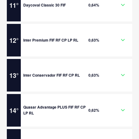
11
°
Daycoval Classic 30 FIF
0,64%
12
°
Inter Premium FIF RF CP LP RL
0,63%
13
°
Inter Conservador FIF RF CP RL
0,63%
Quasar Advantage PLUS FIF RF CP
14
°
0,62%
LP RL