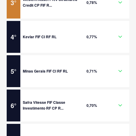
3
°
0,78%
Credit CP FIF R...
4
°
Kevlar FIF CI RF RL
0,77%
5
°
Minas Gerais FIF CI RF RL
0,71%
Safra Vitesse FIF Classe
6
°
0,70%
Investimento RF CP R...