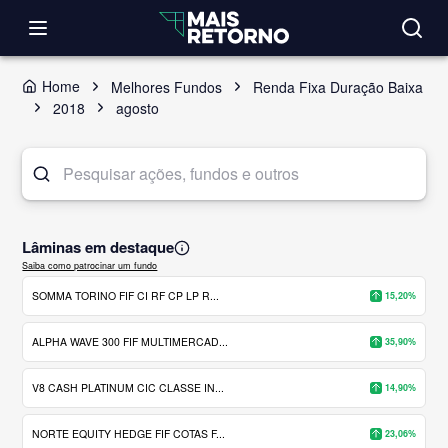
Home
Melhores Fundos
Renda Fixa Duração Baixa
2018
agosto
Lâminas em destaque
Saiba como patrocinar um fundo
SOMMA TORINO FIF CI RF CP LP R...
15,20%
ALPHA WAVE 300 FIF MULTIMERCAD...
35,90%
V8 CASH PLATINUM CIC CLASSE IN...
14,90%
NORTE EQUITY HEDGE FIF COTAS F...
23,06%