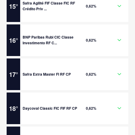
Safra Agilité FIF Classe FIC RF
15
°
0,62%
Crédito Priv ...
BNP Paribas Rubi CIC Classe
16
°
0,62%
Investimento RF C...
17
°
Safra Extra Master FI RF CP
0,62%
18
°
Daycoval Classic FIC FIF RF CP
0,62%