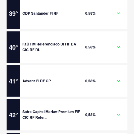
39
°
ODP Santander FI RF
0,58%
Itaú TIM Referenciado DI FIF DA
40
°
0,58%
CIC RF RL
41
°
Advanz FI RF CP
0,58%
Safra Capital Market Premium FIF
42
°
0,58%
CIC RF Refer...