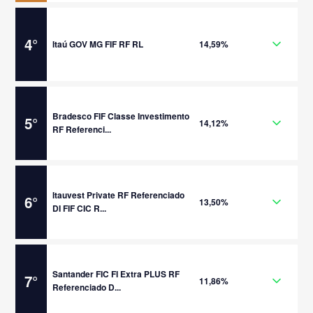
4
°
Itaú GOV MG FIF RF RL
14,59%
Bradesco FIF Classe Investimento
5
°
14,12%
RF Referenci...
Itauvest Private RF Referenciado
6
°
13,50%
DI FIF CIC R...
Santander FIC FI Extra PLUS RF
7
°
11,86%
Referenciado D...