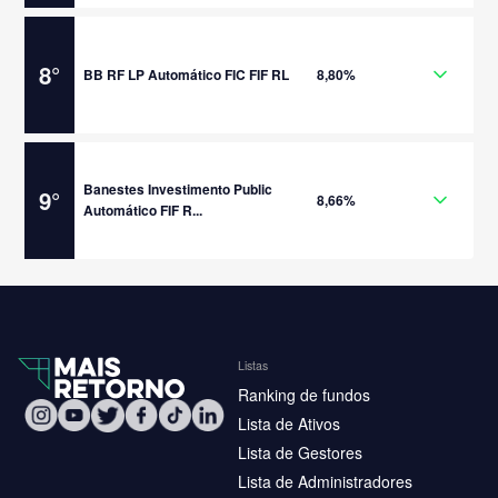
8
°
BB RF LP Automático FIC FIF RL
8,80%
Banestes Investimento Public
9
°
8,66%
Automático FIF R...
Listas
Ranking de fundos
Lista de Ativos
Lista de Gestores
Lista de Administradores