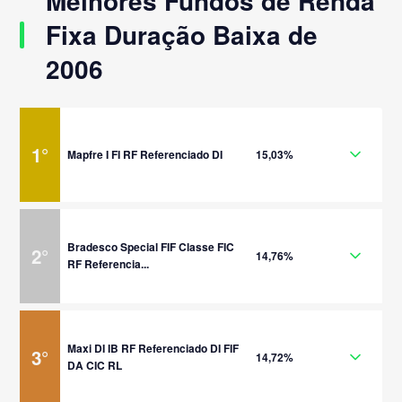
Melhores Fundos de Renda
Fixa Duração Baixa de
2006
1
°
Mapfre I FI RF Referenciado DI
15,03%
Bradesco Special FIF Classe FIC
2
°
14,76%
RF Referencia...
Maxi DI IB RF Referenciado DI FIF
3
°
14,72%
DA CIC RL