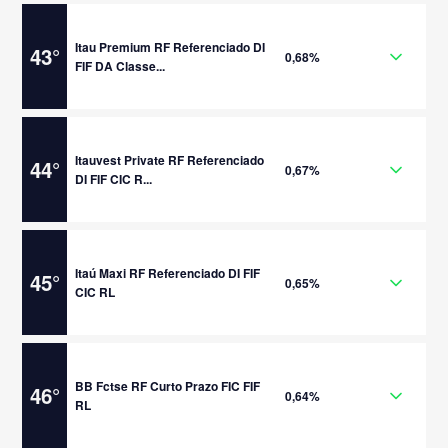
Itau Premium RF Referenciado DI
43
°
0,68%
FIF DA Classe...
Itauvest Private RF Referenciado
44
°
0,67%
DI FIF CIC R...
Itaú Maxi RF Referenciado DI FIF
45
°
0,65%
CIC RL
BB Fctse RF Curto Prazo FIC FIF
46
°
0,64%
RL