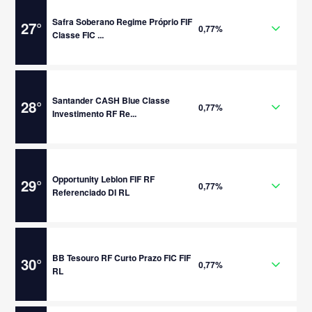
Safra Soberano Regime Próprio FIF
27
°
0,77%
Classe FIC ...
Santander CASH Blue Classe
28
°
0,77%
Investimento RF Re...
Opportunity Leblon FIF RF
29
°
0,77%
Referenciado DI RL
BB Tesouro RF Curto Prazo FIC FIF
30
°
0,77%
RL