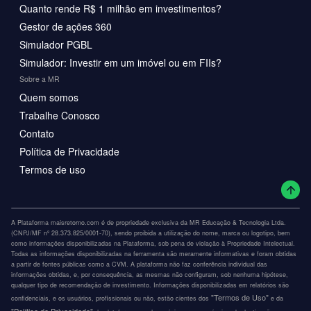
Quanto rende R$ 1 milhão em investimentos?
Gestor de ações 360
Simulador PGBL
Simulador: Investir em um imóvel ou em FIIs?
Sobre a MR
Quem somos
Trabalhe Conosco
Contato
Política de Privacidade
Termos de uso
A Plataforma maisretorno.com é de propriedade exclusiva da MR Educação & Tecnologia Ltda.
(CNPJ/MF nº 28.373.825/0001-70), sendo proibida a utilização do nome, marca ou logotipo, bem
como informações disponibilizadas na Plataforma, sob pena de violação à Propriedade Intelectual.
Todas as informações disponibilizadas na ferramenta são meramente informativas e foram obtidas
a partir de fontes públicas como a CVM. A plataforma não faz conferência individual das
informações obtidas, e, por consequência, as mesmas não configuram, sob nenhuma hipótese,
qualquer tipo de recomendação de investimento. Informações disponibilizadas em relatórios são
"Termos de Uso"
confidenciais, e os usuários, profissionais ou não, estão cientes dos
e da
"Política de Privacidade"