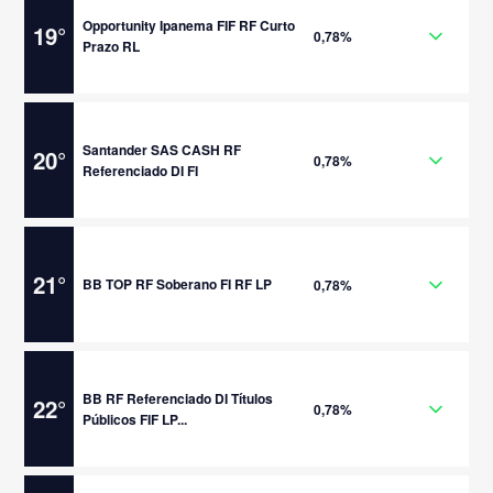
Opportunity Ipanema FIF RF Curto
19
°
0,78%
Prazo RL
Santander SAS CASH RF
20
°
0,78%
Referenciado DI FI
21
°
BB TOP RF Soberano FI RF LP
0,78%
BB RF Referenciado DI Títulos
22
°
0,78%
Públicos FIF LP...