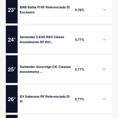
BNB Bahia FI RF Referenciado DI
23
°
0,78%
Exclusivo
Santander CASH RED Classe
24
°
0,77%
Investimento RF Ref...
Santander Sovereign CIC Classes
25
°
0,77%
Investimento ...
BV Soberano RF Referenciado DI
26
°
0,77%
FI