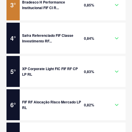
Bradesco H Performance
3
°
0,85%
Institucional FIF CI R...
Safra Referenciado FIF Classe
4
°
0,84%
Investimento RF...
XP Corporate Light FIC FIF RF CP
5
°
0,83%
LP RL
FIF RF Alocação Risco Mercado LP
6
°
0,82%
RL