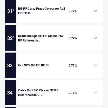
BB RF Curto Prazo Corporate Ágil
31
°
0,77%
FIC FIF RL
Bradesco Special FIF Classe FIC
32
°
0,77%
RF Referencia...
33
°
Itaú GOV MG FIF RF RL
0,77%
Caixa Rubi FIC Classe FIF RF
34
°
0,77%
Referenciado DI ...