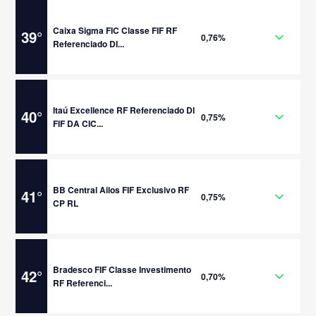
Caixa Sigma FIC Classe FIF RF
39
°
0,76%
Referenciado DI...
Itaú Excellence RF Referenciado DI
40
°
0,75%
FIF DA CIC...
BB Central Ailos FIF Exclusivo RF
41
°
0,75%
CP RL
Bradesco FIF Classe Investimento
42
°
0,70%
RF Referenci...