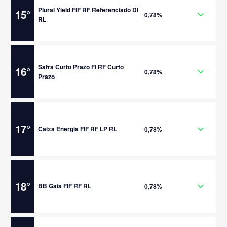
Plural Yield FIF RF Referenciado DI
15
°
0,78%
RL
Safra Curto Prazo FI RF Curto
16
°
0,78%
Prazo
17
°
Caixa Energia FIF RF LP RL
0,78%
18
°
BB Gaia FIF RF RL
0,78%