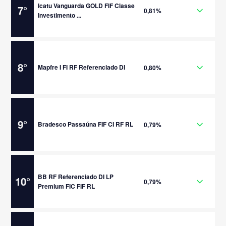
Icatu Vanguarda GOLD FIF Classe
7
°
0,81%
Investimento ...
8
°
Mapfre I FI RF Referenciado DI
0,80%
9
°
Bradesco Passaúna FIF CI RF RL
0,79%
BB RF Referenciado DI LP
10
°
0,79%
Premium FIC FIF RL