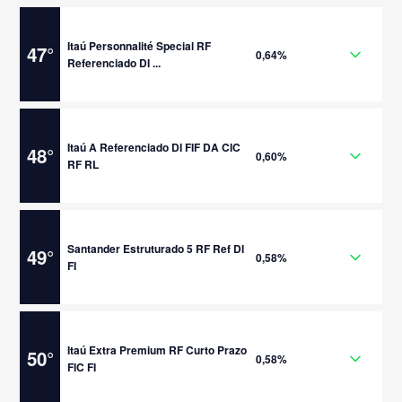
Itaú Personnalité Special RF
47
°
0,64%
Referenciado DI ...
Itaú A Referenciado DI FIF DA CIC
48
°
0,60%
RF RL
Santander Estruturado 5 RF Ref DI
49
°
0,58%
FI
Itaú Extra Premium RF Curto Prazo
50
°
0,58%
FIC FI