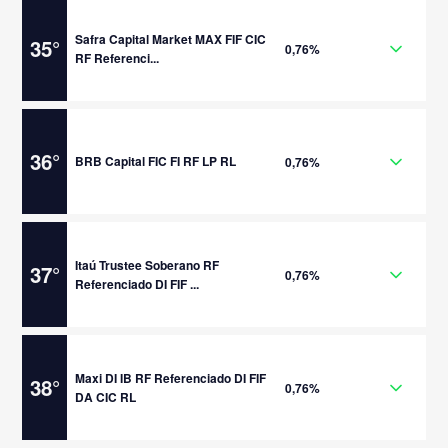
Safra Capital Market MAX FIF CIC
35
°
0,76%
RF Referenci...
36
°
BRB Capital FIC FI RF LP RL
0,76%
Itaú Trustee Soberano RF
37
°
0,76%
Referenciado DI FIF ...
Maxi DI IB RF Referenciado DI FIF
38
°
0,76%
DA CIC RL