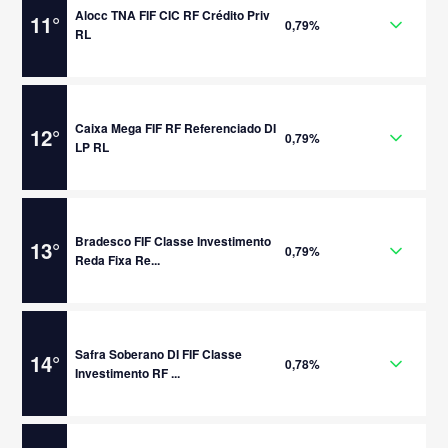
Alocc TNA FIF CIC RF Crédito Priv
11
°
0,79%
RL
Caixa Mega FIF RF Referenciado DI
12
°
0,79%
LP RL
Bradesco FIF Classe Investimento
13
°
0,79%
Reda Fixa Re...
Safra Soberano DI FIF Classe
14
°
0,78%
Investimento RF ...