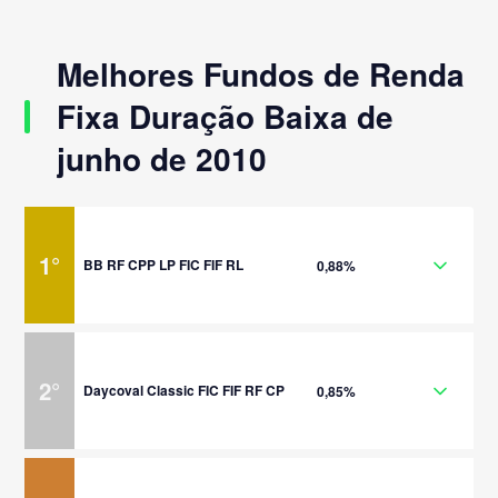
Melhores Fundos de Renda
Fixa Duração Baixa de
junho de 2010
1
°
BB RF CPP LP FIC FIF RL
0,88%
2
°
Daycoval Classic FIC FIF RF CP
0,85%