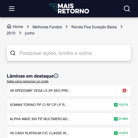
Home
Melhores Fundos
Renda Fixa Duração Baixa
2010
junho
Lâminas em destaque
Saiba como patrocinar um fundo
V8 SPEEDWAY VEGA LS XP SEG PRE...
-
SOMMA TORINO FIF CI RF CP LP R...
15,21%
ALPHA WAVE 300 FIF MULTIMERCAD...
37,69%
V8 CASH PLATINUM CIC CLASSE IN...
14,91%